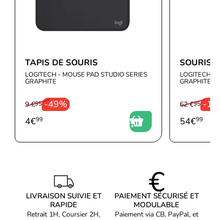
TAPIS DE SOURIS
SOURIS 
LOGITECH - MOUSE PAD STUDIO SERIES
LOGITECH - 
GRAPHITE
GRAPHITE
-49%
-1
9 €
95
62 €
95
4
€
99
54
€
99
LIVRAISON SUIVIE ET
PAIEMENT SÉCURISÉ ET
RAPIDE
MODULABLE
Retrait 1H, Coursier 2H,
Paiement via CB, PayPal, et