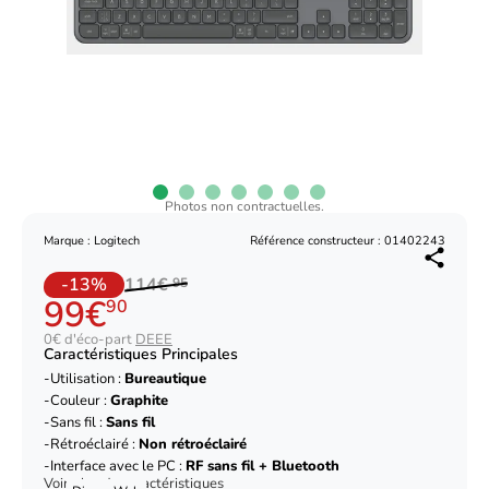
Photos non contractuelles.
Marque : Logitech
Référence constructeur : 01402243
-13%
114€
95
99€
90
0€ d'éco-part
DEEE
Caractéristiques Principales
Utilisation :
Bureautique
Couleur :
Graphite
Sans fil :
Sans fil
Rétroéclairé :
Non rétroéclairé
Interface avec le PC :
RF sans fil + Bluetooth
Voir plus de caractéristiques