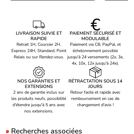
Durée vie switch
100 millions appuis
Les switches CHERRY MX Low Profile Speed offrent une course
Stabilisateurs
Cherry LP
plus basse et une réponse rapide. Cette sensation permet de
Type connexion
Bluetooth 5.0 / 2.4GHz wireless
gagner en dynamisme dans les actions répétées, tout en
conservant la précision d’un véritable clavier mécanique CHERRY.
Support dual mode
Oui
LIVRAISON SUIVIE ET
PAIEMENT SÉCURISÉ ET
RAPIDE
MODULABLE
Portée
10 m
Retrait 1H, Coursier 2H,
Paiement via CB, PayPal, et
Express 24H, Standard, Point
échelonnement possible
Multi-device
Oui - 3 appareils
Relais ou sur Rendez-vous.
jusqu'à 24 versements (2x, 3x,
Durée batterie
40 heures
4x, 10x, 12x jusqu'à 24x).
Temps charge
2 heures
Disposition
AZERTY / QWERTY
NOS GARANTIES ET
RÉTRACTATION SOUS 14
EXTENSIONS
JOURS
Nombre touches
84
2 ans de garantie inclus sur
Retour facile et rapide avec
les produits neufs, possibilité
remboursement en cas de
Touches macro
Fonction layer
d'étendre jusqu'à 5 ans avec
changement d'avis !
Support N-key rollover
Oui
nos extensions.
Support anti-ghosting
Oui
Type rétroéclairage
RGB by zone
Recherches associées