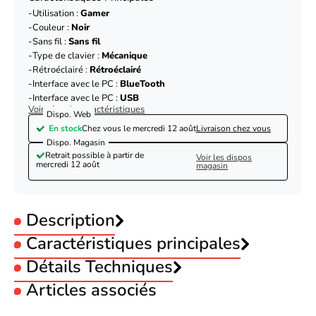
Utilisation :
Gamer
Couleur :
Noir
Sans fil :
Sans fil
Type de clavier :
Mécanique
Rétroéclairé :
Rétroéclairé
Interface avec le PC :
BlueTooth
Interface avec le PC :
USB
Voir plus de caractéristiques
Dispo. Web
En stock
Chez vous le
mercredi 12 août
Livraison chez vous
Dispo. Magasin
Retrait possible à partir de
Voir les dispos
mercredi 12 août
magasin
Description
Caractéristiques principales
Utilisation :
Détails Techniques
Gamer
Couleur :
Noir
Articles associés
Sans fil :
Sans fil
Marque
Cherry
Type de clavier :
Mécanique
Modèle
MX-LP 2.1 Compact
Rétroéclairé :
Rétroéclairé