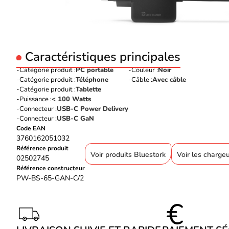
Caractéristiques principales
Catégorie produit :
PC portable
Couleur :
Noir
Catégorie produit :
Téléphone
Câble :
Avec câble
Catégorie produit :
Tablette
Puissance :
< 100 Watts
Connecteur :
USB-C Power Delivery
Connecteur :
USB-C GaN
Code EAN
3760162051032
Référence produit
Voir produits Bluestork
Voir les charge
02502745
Référence constructeur
PW-BS-65-GAN-C/2