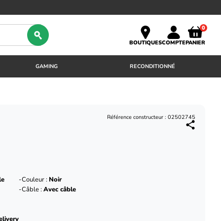
0
BOUTIQUES
COMPTE
PANIER
GAMING
RECONDITIONNÉ
Référence constructeur : 02502745
le
Couleur :
Noir
Câble :
Avec câble
livery