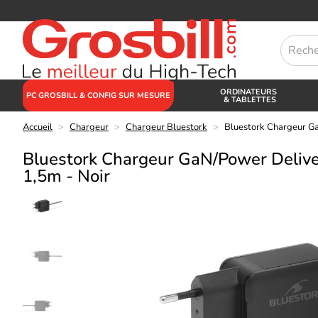
ORDINATEURS
PC GROSBILL & CONFIG SUR MESURE
& TABLETTES
Accueil
>
Chargeur
>
Chargeur Bluestork
>
Bluestork Chargeur G
Bluestork Chargeur GaN/Power Deliv
1,5m - Noir