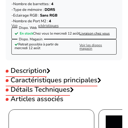
Nombre de barrettes :
4
Type de mémoire :
DDR5
Eclairage RGB :
Sans RGB
Nombre de Port M2 :
4
Voir plus de caractéristiques
Dispo. Web
En stock
Chez vous le
mercredi 12 août
Livraison chez vous
Dispo. Magasin
Retrait possible à partir de
Voir les dispos
mercredi 12 août
magasin
Description
Caractéristiques principales
Utilisation :
Détails Techniques
Bureautique
Utilisation :
Pro
Articles associés
Socket :
AMD AM5
Général
Chipset :
AMD X870
Modèle
PRIME X870-P WIFI
Format Carte-mère :
ATX
Asus PRIME X870-P WIFI
Connectivité :
Wifi
Socket AM5 AMD pour les
Nombre de barrettes :
4
processeurs de bureau AMD
Support du processeur
Type de mémoire :
DDR5
Ryzen™ séries 9000, 8000 et