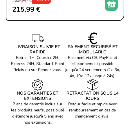
289,90 €
ROM Flash 256 Mb, BIOS AMI
215,99 €
BIOS
UEFI
Gestionabilité
WOL par PME, PXE
Inclut antenne WiFi Q-Antenna,
Accessoires
package caoutchouc M.2,
packages de vis, câbles SATA
LIVRAISON SUIVIE ET
PAIEMENT SÉCURISÉ ET
Système d'exploitation
Windows 11
RAPIDE
MODULABLE
Retrait 1H, Coursier 2H,
Paiement via CB, PayPal, et
Format ATX, 12 pouces x 9,6
Format
Express 24H, Standard, Point
échelonnement possible
pouces (30,5 cm x 24,4 cm)
Relais ou sur Rendez-vous.
jusqu'à 24 versements (2x, 3x,
Code EAN
Voir produits Asus
4x, 10x, 12x jusqu'à 24x).
4711387718148
Référence produit
Voir les carte mère Asus
00401700
NOS GARANTIES ET
RÉTRACTATION SOUS 14
Référence constructeur
EXTENSIONS
JOURS
90MB1IS0-M0EAY0
2 ans de garantie inclus sur
Retour facile et rapide avec
les produits neufs, possibilité
remboursement en cas de
d'étendre jusqu'à 5 ans avec
changement d'avis !
nos extensions.