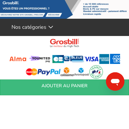
Compatibilité polyvalente avec le socket AMD AM5
Norme de mémoire RAM DDR5 pour une vitesse de transfert de
données élevée
Design élégant et moderne
Taille ATX pour une compatibilité avec la plupart des boîtiers
Nos catégories
d'ordinateur
Conditions générales de réservation
Conditions générales de vente
Mentions
AJOUTER AU PANIER
légales
Vos informations personnelles
Préférences Cookies
Aide &
Contact
Devenez partenaires
Marques
Blog