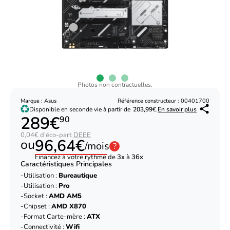
Photos non contractuelles.
Marque : Asus
Référence constructeur : 00401700
Disponible en seconde vie à partir de
203,99
€.
En savoir plus
289€
90
0,04€ d'éco-part
DEEE
96,64€
ou
/mois
?
Financez à votre rythme de
3x
à
36x
Caractéristiques Principales
Utilisation :
Bureautique
Utilisation :
Pro
Socket :
AMD AM5
Chipset :
AMD X870
Format Carte-mère :
ATX
Connectivité :
Wifi