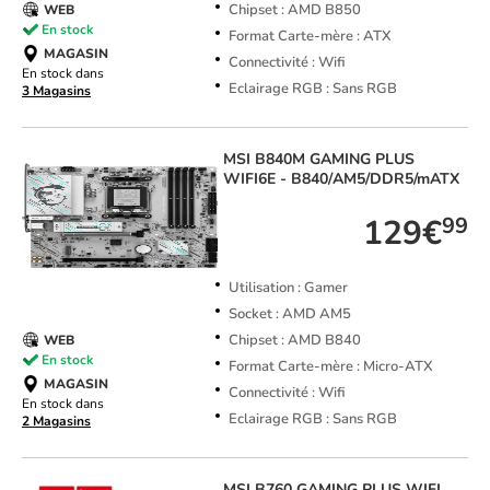
Chipset : AMD B850
WEB
En stock
Format Carte-mère : ATX
MAGASIN
Connectivité : Wifi
En stock dans
Eclairage RGB : Sans RGB
3 Magasins
MSI
B840M GAMING PLUS
WIFI6E - B840/AM5/DDR5/mATX
129€
99
Utilisation : Gamer
Socket : AMD AM5
Chipset : AMD B840
WEB
En stock
Format Carte-mère : Micro-ATX
MAGASIN
Connectivité : Wifi
En stock dans
Eclairage RGB : Sans RGB
2 Magasins
MSI
B760 GAMING PLUS WIFI