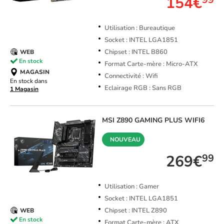
154€
Utilisation : Bureautique
Socket : INTEL LGA1851
Chipset : INTEL B860
WEB
En stock
Format Carte-mère : Micro-ATX
MAGASIN
Connectivité : Wifi
En stock dans
Eclairage RGB : Sans RGB
1 Magasin
MSI
Z890 GAMING PLUS WIFI6
NOUVEAU
269€
99
Utilisation : Gamer
Socket : INTEL LGA1851
Chipset : INTEL Z890
WEB
En stock
Format Carte-mère : ATX