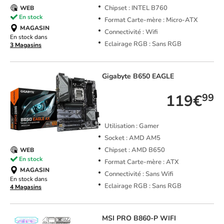
Chipset : INTEL B760
WEB
En stock
Format Carte-mère : Micro-ATX
MAGASIN
Connectivité : Wifi
En stock dans
Eclairage RGB : Sans RGB
3 Magasins
Gigabyte
B650 EAGLE
119€
99
Utilisation : Gamer
Socket : AMD AM5
Chipset : AMD B650
WEB
En stock
Format Carte-mère : ATX
MAGASIN
Connectivité : Sans Wifi
En stock dans
Eclairage RGB : Sans RGB
4 Magasins
MSI
PRO B860-P WIFI