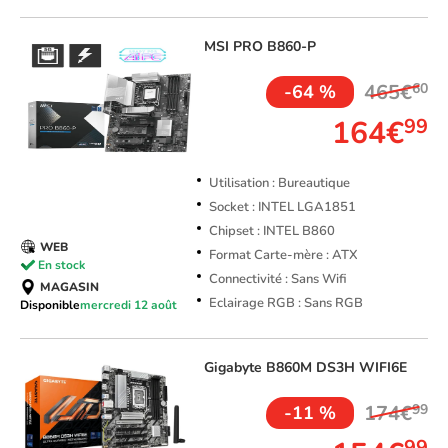
MSI
PRO B860-P
465€
60
-64 %
164€
99
Utilisation : Bureautique
Socket : INTEL LGA1851
Chipset : INTEL B860
WEB
Format Carte-mère : ATX
En stock
Connectivité : Sans Wifi
MAGASIN
Eclairage RGB : Sans RGB
Disponible
mercredi 12 août
Gigabyte
B860M DS3H WIFI6E
174€
99
-11 %
99