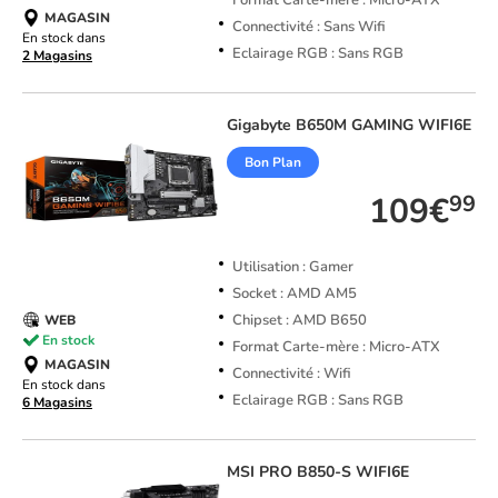
Format Carte-mère : Micro-ATX
MAGASIN
Connectivité : Sans Wifi
En stock dans
Eclairage RGB : Sans RGB
2 Magasins
Gigabyte
B650M GAMING WIFI6E
Bon Plan
109€
99
Utilisation : Gamer
Socket : AMD AM5
Chipset : AMD B650
WEB
En stock
Format Carte-mère : Micro-ATX
MAGASIN
Connectivité : Wifi
En stock dans
Eclairage RGB : Sans RGB
6 Magasins
MSI
PRO B850-S WIFI6E