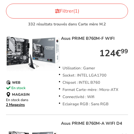
Filtrer
(1)
332 résultats trouvés dans Carte mère M.2
Asus
PRIME B760M-F WIFI
124€
99
Utilisation : Gamer
Socket : INTEL LGA1700
Chipset : INTEL B760
WEB
En stock
Format Carte-mère : Micro-ATX
MAGASIN
Connectivité : Wifi
En stock dans
Eclairage RGB : Sans RGB
2 Magasins
Asus
PRIME B760M-A WIFI D4