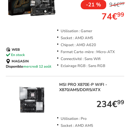
94€
99
-21 %
74€
99
Utilisation : Gamer
Socket : AMD AM5
Chipset : AMD A620
WEB
Format Carte-mère : Micro-ATX
En stock
Connectivité : Sans Wifi
MAGASIN
Eclairage RGB : Sans RGB
Disponible
mercredi 12 août
MSI
PRO X870E-P WIFI -
X870/AM5/DDR5/ATX
234€
99
Utilisation : Pro
Socket : AMD AM5