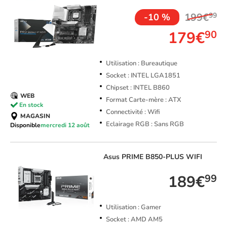
199€
99
-10 %
179€
90
Utilisation : Bureautique
Socket : INTEL LGA1851
Chipset : INTEL B860
WEB
Format Carte-mère : ATX
En stock
Connectivité : Wifi
MAGASIN
Eclairage RGB : Sans RGB
Disponible
mercredi 12 août
Asus
PRIME B850-PLUS WIFI
189€
99
Utilisation : Gamer
Socket : AMD AM5