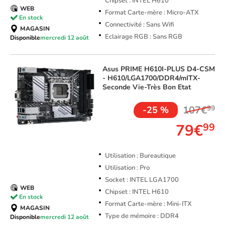
Chipset : INTEL H610
WEB
Format Carte-mère : Micro-ATX
En stock
Connectivité : Sans Wifi
MAGASIN
Eclairage RGB : Sans RGB
Disponible
mercredi 12 août
Asus
PRIME H610I-PLUS D4-CSM
- H610/LGA1700/DDR4/mITX-
Seconde Vie-Très Bon Etat
107€
99
-25 %
79€
99
Utilisation : Bureautique
Utilisation : Pro
Socket : INTEL LGA1700
WEB
Chipset : INTEL H610
En stock
Format Carte-mère : Mini-ITX
MAGASIN
Type de mémoire : DDR4
Disponible
mercredi 12 août