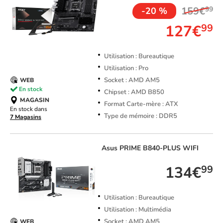
159€
99
-20 %
127€
99
Utilisation : Bureautique
Utilisation : Pro
Socket : AMD AM5
WEB
En stock
Chipset : AMD B850
MAGASIN
Format Carte-mère : ATX
En stock dans
Type de mémoire : DDR5
7 Magasins
Asus
PRIME B840-PLUS WIFI
134€
99
Utilisation : Bureautique
Utilisation : Multimédia
Socket : AMD AM5
WEB