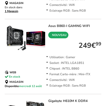
MAGASIN
Connectivité : Wifi
En stock dans
Eclairage RGB : Sans RGB
1 Magasin
Asus
B860-I GAMING WIFI
NOUVEAU
249€
99
Utilisation : Gamer
Socket : INTEL LGA1851
Chipset : INTEL B860
WEB
Format Carte-mère : Mini-ITX
En stock
Connectivité : Wifi
MAGASIN
Eclairage RGB : Sans RGB
Disponible
mercredi 12 août
Gigabyte
H610M K DDR4