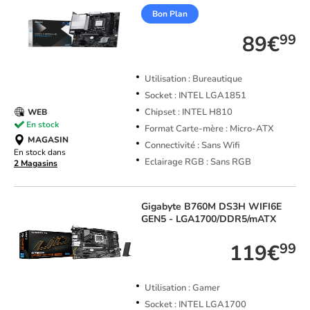
Bon Plan
89€
99
Utilisation : Bureautique
Socket : INTEL LGA1851
Chipset : INTEL H810
WEB
En stock
Format Carte-mère : Micro-ATX
MAGASIN
Connectivité : Sans Wifi
En stock dans
Eclairage RGB : Sans RGB
2 Magasins
Gigabyte
B760M DS3H WIFI6E
GEN5 - LGA1700/DDR5/mATX
119€
99
Utilisation : Gamer
Socket : INTEL LGA1700