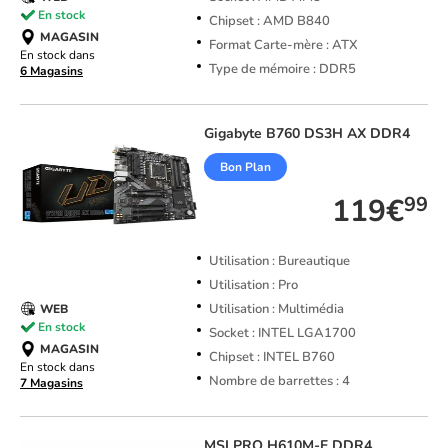
En stock
Chipset : AMD B840
MAGASIN
Format Carte-mère : ATX
En stock dans
Type de mémoire : DDR5
6 Magasins
Gigabyte
B760 DS3H AX DDR4
Bon Plan
119€
99
Utilisation : Bureautique
Utilisation : Pro
Utilisation : Multimédia
WEB
En stock
Socket : INTEL LGA1700
MAGASIN
Chipset : INTEL B760
En stock dans
Nombre de barrettes : 4
7 Magasins
MSI
PRO H610M-E DDR4