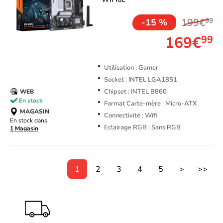
199€
99
-15 %
169€
99
Utilisation : Gamer
Socket : INTEL LGA1851
Chipset : INTEL B860
WEB
En stock
Format Carte-mère : Micro-ATX
MAGASIN
Connectivité : Wifi
En stock dans
Eclairage RGB : Sans RGB
1 Magasin
1
2
3
4
5
>
>>