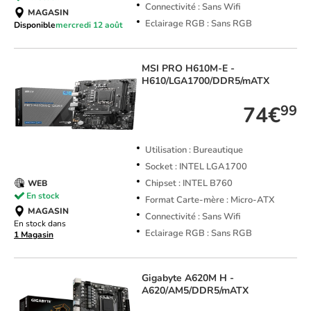
Connectivité : Sans Wifi
MAGASIN
Eclairage RGB : Sans RGB
Disponible
mercredi 12 août
MSI
PRO H610M-E -
H610/LGA1700/DDR5/mATX
74€
99
Utilisation : Bureautique
Socket : INTEL LGA1700
Chipset : INTEL B760
WEB
En stock
Format Carte-mère : Micro-ATX
MAGASIN
Connectivité : Sans Wifi
En stock dans
Eclairage RGB : Sans RGB
1 Magasin
Gigabyte
A620M H -
A620/AM5/DDR5/mATX