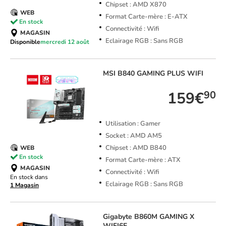
Chipset : AMD X870
WEB
Format Carte-mère : E-ATX
En stock
Connectivité : Wifi
MAGASIN
Eclairage RGB : Sans RGB
Disponible
mercredi 12 août
MSI
B840 GAMING PLUS WIFI
159€
90
Utilisation : Gamer
Socket : AMD AM5
Chipset : AMD B840
WEB
En stock
Format Carte-mère : ATX
MAGASIN
Connectivité : Wifi
En stock dans
Eclairage RGB : Sans RGB
1 Magasin
Gigabyte
B860M GAMING X
WIFI6E