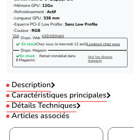
Mémoire GPU :
12Go
Refroidissement :
Actif
Longueur GPU :
338 mm
Equerre PCI-E Low Profile :
Sans Low Profile
Couleur :
RGB
Voir plus de caractéristiques
Dispo. Web
En stock
Chez vous le
mercredi 12 août
Livraison chez vous
Dispo. Magasin
En stock
Retrait immédiat dans
Voir les dispos
8 Magasins
magasin
Description
Caractéristiques principales
Utilisation :
Détails Techniques
Gamer
Constructeur GPU :
NVIDIA
Articles associés
GPU :
NVIDIA GF RTX 5070
Informations générales
Sorties vidéo GPU :
HDMI
MSI GeForce RTX 5070 12G
Sorties vidéo GPU :
DisplayPort
Désignation
GAMING TRIO OC
MSI GeForce RTX 5070 12G GAMING TRIO OC
Mémoire GPU :
12Go
Refroidissement :
Actif