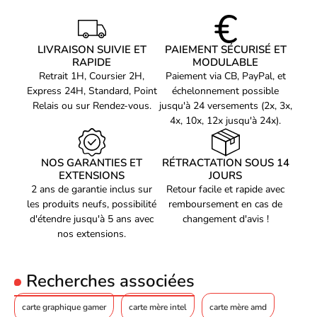
La carte graphique MSI GeForce RTX 5070 12G GAMING TRIO
Type de mémoire
GDDR7
OC a été spécialement conçue pour répondre aux besoins des
Architecture
gamers. Son design élégant et ses performances exceptionnelles
en font le choix parfait pour les joueurs en quête d'excellence.
Processeurs de flux
6144
LIVRAISON SUIVIE ET
PAIEMENT SÉCURISÉ ET
RAPIDE
MODULABLE
Coeurs de shading
Blackwell
Retrait 1H, Coursier 2H,
Paiement via CB, PayPal, et
Un GPU NVIDIA GF RTX 5070 pour des graphismes
Express 24H, Standard, Point
échelonnement possible
Coeurs Tensor (AI)
5e génération 988 AI TOPS
époustouflants
Relais ou sur Rendez-vous.
jusqu'à 24 versements (2x, 3x,
AI Ready
Oui
4x, 10x, 12x jusqu'à 24x).
Support Direct X
Avec son processeur graphique NVIDIA GF RTX 5070, cette carte
12
(version)
graphique offre une qualité d'image époustouflante. Les
NOS GARANTIES ET
RÉTRACTATION SOUS 14
graphismes seront plus réalistes que jamais, pour une immersion
Spécifications techniques
EXTENSIONS
JOURS
totale dans vos jeux préférés.
2 ans de garantie inclus sur
Retour facile et rapide avec
Multi-GPU
Aucun
les produits neufs, possibilité
remboursement en cas de
Affichage
d'étendre jusqu'à 5 ans avec
changement d'avis !
nos extensions.
Résolution en jeu
Jusqu'à 1440p
optimale
HD Ready
Oui
Recherches associées
Résolution(s) 4K UHD
Oui
carte graphique gamer
carte mère intel
carte mère amd
VR Ready (réalité