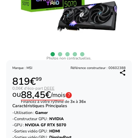
Photos non contractuelles.
Marque : MSI
Référence constructeur : 00602388
819€
99
0,06€ d'éco-part
DEEE
88,45€
ou
/mois
?
Financez à votre rythme de
3x
à
36x
Caractéristiques Principales
Utilisation :
Gamer
Constructeur GPU :
NVIDIA
GPU :
NVIDIA GF RTX 5070
Sorties vidéo GPU :
HDMI
Sorties vidéo GPU :
DisplayPort