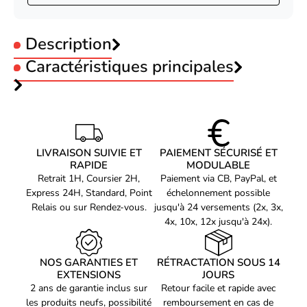
Description
Caractéristiques principales
Type :
Numérique
Interface :
HDMI
Code EAN
Voir produits Elgato
Entree video :
HDMI Femelle
0840440401315
Référence produit
Voir les carte d'acquisition vidéo Elgato
03600019
Elgato Game Capture Neo
Référence constructeur
LIVRAISON SUIVIE ET
PAIEMENT SÉCURISÉ ET
10GBV9901
RAPIDE
MODULABLE
Retrait 1H, Coursier 2H,
Paiement via CB, PayPal, et
Express 24H, Standard, Point
échelonnement possible
Relais ou sur Rendez-vous.
jusqu'à 24 versements (2x, 3x,
4x, 10x, 12x jusqu'à 24x).
NOS GARANTIES ET
RÉTRACTATION SOUS 14
EXTENSIONS
JOURS
2 ans de garantie inclus sur
Retour facile et rapide avec
les produits neufs, possibilité
remboursement en cas de