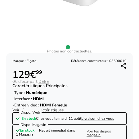
Photos non contractuelles.
Marque : Elgato
Référence constructeur : 03600019
129€
99
0€ d'éco-part
DEEE
Caractéristiques Principales
Type :
Numérique
Interface :
HDMI
Entree video :
HDMI Femelle
Voir plus de caractéristiques
Dispo. Web
En stock
Chez vous le
mardi 11 août
Livraison chez vous
Dispo. Magasin
En stock
Retrait immédiat dans
Voir les dispos
1 Magasin
magasin