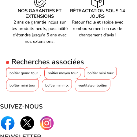
charge
Longueur maximale du
NOS GARANTIES ET
RÉTRACTATION SOUS 14
bloc d'alimentation
200 mm
EXTENSIONS
JOURS
(mm)
2 ans de garantie inclus sur
Retour facile et rapide avec
Code EAN
Voir produits M.RED
3700755601138
les produits neufs, possibilité
remboursement en cas de
Référence produit
d'étendre jusqu'à 5 ans avec
changement d'avis !
Voir les boîtier pc M.RED
01501889
nos extensions.
Référence constructeur
MR-017 (V2)
Recherches associées
boîtier grand tour
boîtier moyen tour
boîtier mini tour
boîtier mini tour
boîtier mini itx
ventilateur boîtier
SUIVEZ-NOUS
NEWSLETTER