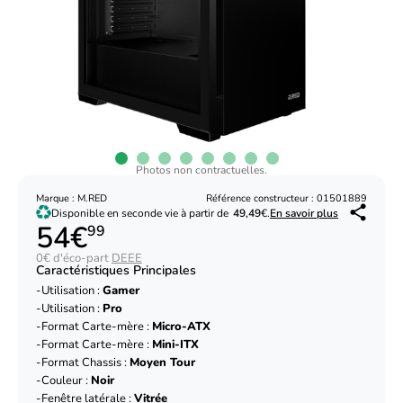
Photos non contractuelles.
Marque : M.RED
Référence constructeur : 01501889
Disponible en seconde vie à partir de
49,49
€.
En savoir plus
54€
99
0€ d'éco-part
DEEE
Caractéristiques Principales
Utilisation :
Gamer
Utilisation :
Pro
Format Carte-mère :
Micro-ATX
Format Carte-mère :
Mini-ITX
Format Chassis :
Moyen Tour
Couleur :
Noir
Fenêtre latérale :
Vitrée