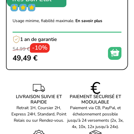
Dégagement Max.
Refroidisseur de
160 mm
processeur (mm)
Usage minime, fiabilité maximale.
En savoir plus
Prise en charge de la
Micro ATX et Mini ITX
carte mère
Dégagement Max. Carte
graphique horizontale
330 mm
1 an de garantie
(mm)
-10%
Emplacements
54,99 €
d'extension VGA
Oui
49,49 €
verticaux
Dégagement Max. Carte
345 mm
graphique verticale
Épaisseur Max. carte
Carte graphique
50 mm
verticale
Dégagement du
LIVRAISON SUIVIE ET
PAIEMENT SÉCURISÉ ET
ventilateur avant et du
25/55
RAPIDE
MODULABLE
radiateur
Dégagement supérieur
Retrait 1H, Coursier 2H,
Paiement via CB, PayPal, et
du ventilateur et du
25/55
Express 24H, Standard, Point
échelonnement possible
radiateur
Relais ou sur Rendez-vous.
jusqu'à 24 versements (2x, 3x,
Type de bloc
4x, 10x, 12x jusqu'à 24x).
d'alimentation pris en
ATX