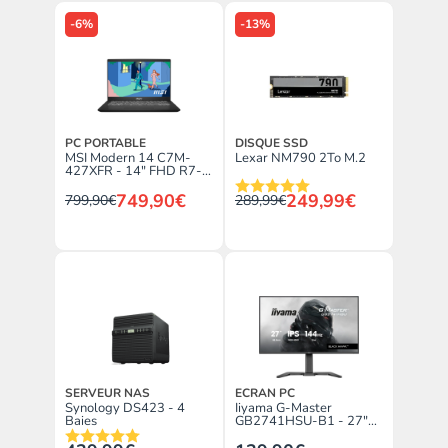
-6%
-13%
PC PORTABLE
DISQUE SSD
MSI Modern 14 C7M-
Lexar NM790 2To M.2
427XFR - 14" FHD R7-
7730U 16Go 512Go Sans
OS avec Clavier
749,90€
249,99€
799,90€
289,99€
rétroéclairé
SERVEUR NAS
ECRAN PC
Synology DS423 - 4
Iiyama G-Master
Baies
GB2741HSU-B1 - 27"
FHD 144Hz IPS 1ms
Pivot Adaptive Sync