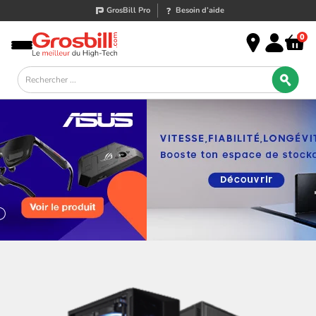
GrosBill Pro
Besoin d’aide
0