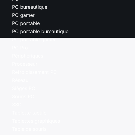
PC bureautique
PC gamer
PC portable
PC portable bureautique
PC portable gamer
PC Pro
Périphériques
Processeur
Refroidissement PC
Réseau
Sièges PC
Souris PC
SSD
Tablette tactile
Tablettes graphiques
Tapis de souris