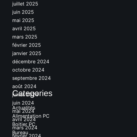
juillet 2025
juin 2025
mai 2025
avril 2025
mars 2025
février 2025
janvier 2025
décembre 2024
octobre 2024
septembre 2024
août 2024
Categories
juillet 2024
juin 2024
Actualités
mai 2024
Alimentation PC
avril 2024
Boitier PC
mars 2024
Bureau
février 2024