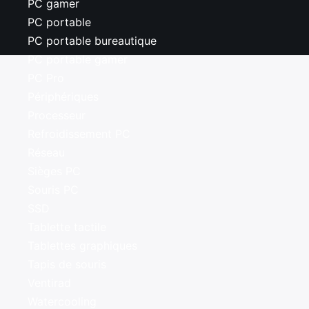
PC gamer
PC portable
PC portable bureautique
PC portable gamer
PC Pro
Périphériques
Processeur
Refroidissement PC
Réseau
Sièges PC
Souris PC
SSD
Tablette tactile
Tablettes graphiques
Tapis de souris
Ventirad
Watercooling