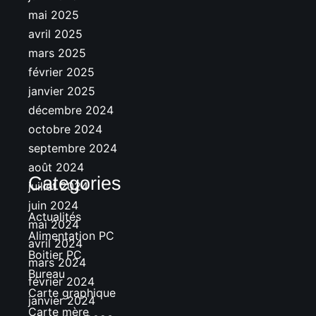
mai 2025
avril 2025
mars 2025
février 2025
janvier 2025
décembre 2024
octobre 2024
septembre 2024
août 2024
Categories
juillet 2024
juin 2024
Actualités
mai 2024
Alimentation PC
avril 2024
Boitier PC
mars 2024
Bureau
février 2024
Carte graphique
janvier 2024
Carte mère