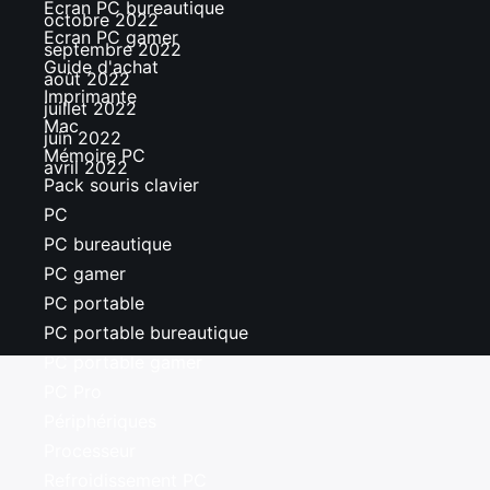
Ecran PC bureautique
octobre 2022
Ecran PC gamer
septembre 2022
Guide d'achat
août 2022
Imprimante
juillet 2022
Mac
juin 2022
Mémoire PC
avril 2022
Pack souris clavier
PC
PC bureautique
PC gamer
PC portable
PC portable bureautique
PC portable gamer
PC Pro
Périphériques
Processeur
Refroidissement PC