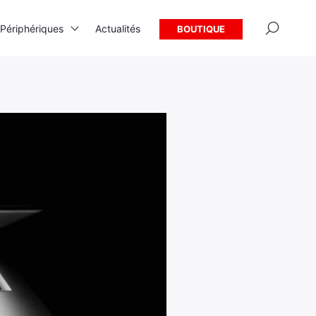
×
Périphériques
Actualités
BOUTIQUE
 portable bureautique
C portable gamer
ac