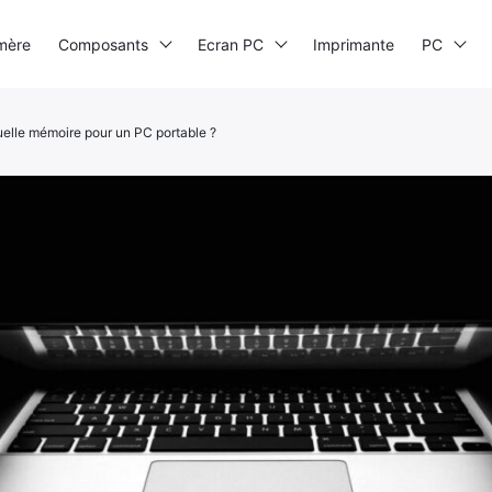
mère
Composants
Ecran PC
Imprimante
PC
elle mémoire pour un PC portable ?
PC
P
M
SSD