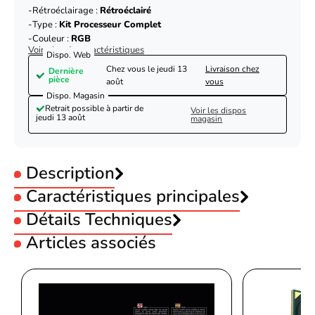
Rétroéclairage :
Rétroéclairé
Type :
Kit Processeur Complet
Couleur :
RGB
Voir plus de caractéristiques
Dispo. Web
Chez vous le
jeudi 13
Livraison chez
Dernière
pièce
août
vous
Dispo. Magasin
Retrait possible à partir de
Voir les dispos
jeudi 13 août
magasin
Description
Caractéristiques principales
Format Radiateur :
Détails Techniques
360mm
Socket :
INTEL LGA1200
Articles associés
Socket :
INTEL LGA1200(2021)
Spécification
Contrôleur RGB intégré
Socket :
INTEL LGA1700
Système de refroidissement par
Socket :
AMD AM5
Type
eau du processeur
M.RED AIO 360mm ARGB - Serenity 360
Socket :
INTEL LGA1851
Socket :
AMD AM4
(OEM)-Seconde Vie-Bon Etat
Intel LGA
Rétroéclairage :
Rétroéclairé
1200/1120/1150/1151/1155/1156/136