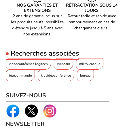
Téléphone, ordinateur,
Utilisation recommandée
NOS GARANTIES ET
RÉTRACTATION SOUS 14
conférence
EXTENSIONS
JOURS
2 ans de garantie inclus sur
Retour facile et rapide avec
Sortie audio
les produits neufs, possibilité
remboursement en cas de
Technologie de
d'étendre jusqu'à 5 ans avec
Sans fil
changement d'avis !
connectivité
nos extensions.
Technologie sans fil
Bluetooth
Version Bluetooth
Bluetooth 4.1
Recherches associées
Profil mains libres (HFP), Profil
de casque (HSP), Profil de
vidéoconférence logitech
webcam
micro-casque
Profils Bluetooth
distribution audio avancée
(A2DP)
télécommande
kit vidéoconférence
bureau
Mode de sortie audio
Stéreo
Télécommande
SUIVEZ-NOUS
Touche secret, volume,
Commandes
répondre/terminer
Connexions
NEWSLETTER
Type de connecteur
USB (USB à 4 broches, type A)