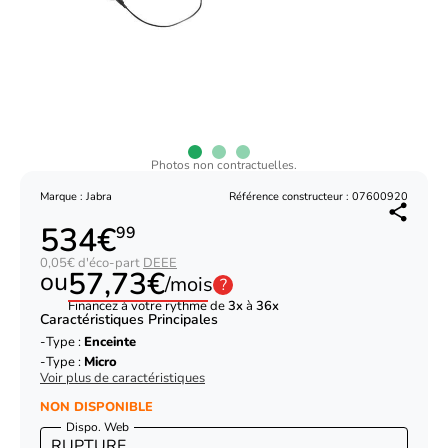
Photos non contractuelles.
Marque : Jabra
Référence constructeur : 07600920
534€
99
0,05€ d'éco-part
DEEE
57,73€
ou
/mois
?
Financez à votre rythme de
3x
à
36x
Caractéristiques Principales
Type :
Enceinte
Type :
Micro
Voir plus de caractéristiques
NON DISPONIBLE
Dispo. Web
RUPTURE