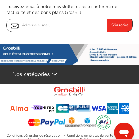
Casque micro (mini-téléphone
Inscrivez-vous à notre newsletter et restez informé de
3,5 mm 4 pôles)
l’actualité et des bons plans GrosBill :
Divers
S'inscrire
Accessoires inclus
Transformateur
Alimentation
Consommation en
25 Watt
fonctionnement
Code EAN
Voir produits Jabra
5706991018448
Nos catégories
Référence produit
Voir les vidéoconférence Jabra
07600920
Référence constructeur
7810-109
Conditions générales de réservation
Conditions générales de vente
Mentions