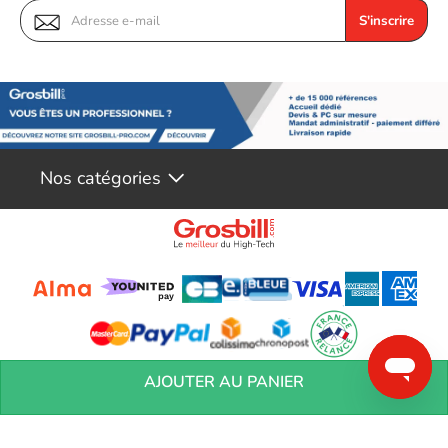
Hauteur du colis
123 mm
S'inscrire
Poids du paquet
669 g
Autres caractéristiques
Pays d'origine
Chine
Données logistiques
Code du système
Nos catégories
84733080
harmonisé
Référence produit
Voir produits Asus
05801013
Référence constructeur
Voir les ventilateur boîtier Asus
90DA0030-B09000-PE
Conditions générales de réservation
Conditions générales de vente
Mentions
AJOUTER AU PANIER
légales
Vos informations personnelles
Préférences Cookies
Aide &
Contact
Devenez partenaires
Marques
Blog