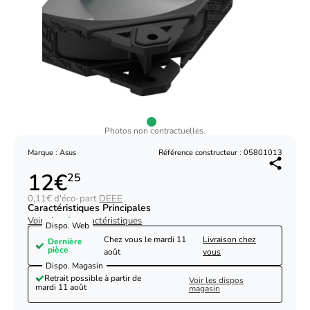
Photos non contractuelles.
Marque : Asus
Référence constructeur : 05801013
12€
25
0,11€ d'éco-part
DEEE
Caractéristiques Principales
Voir plus de caractéristiques
Dispo. Web
Chez vous le
mardi 11
Livraison chez
Dernière
pièce
août
vous
Dispo. Magasin
Retrait possible à partir de
Voir les dispos
mardi 11 août
magasin