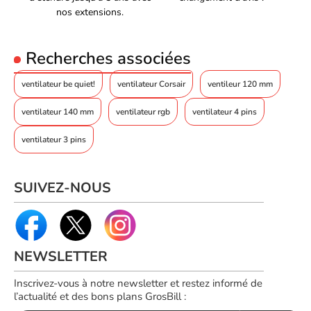
La vitesse du ventilateur
nos extensions.
1900 tr/min
(max)
Design
Recherches associées
Couleur du produit
Noir
ventilateur be quiet!
ventilateur Corsair
ventileur 120 mm
Nombre de ventilateurs
1 ventilateur(s)
Nombre de pales de
ventilateur 140 mm
ventilateur rgb
7
ventilateur 4 pins
ventilateur
Voyant d'illumination
Oui
ventilateur 3 pins
Couleur de l'éclairage
Bleu, Vert, Rouge
Poids et dimensions
SUIVEZ-NOUS
Largeur
120 mm
Profondeur
25 mm
Poids
139 g
NEWSLETTER
Largeur du colis
171 mm
Inscrivez-vous à notre newsletter et restez informé de
Profondeur du colis
89 mm
l’actualité et des bons plans GrosBill :