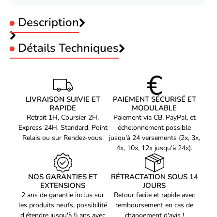
Description
Détails Techniques
représentation /
réalisation
Emplacement approprié
Boitier PC
Asus TUF GAMING - TF120 ARGB-Seconde Vie-
LIVRAISON SUIVIE ET
PAIEMENT SÉCURISÉ ET
Type
Refroidisseur d'air
RAPIDE
MODULABLE
Parfait Etat
Diamètre du ventilateur
12 cm
Retrait 1H, Coursier 2H,
Paiement via CB, PayPal, et
Express 24H, Standard, Point
échelonnement possible
Vitesse de rotation (min)
250 tr/min
Relais ou sur Rendez-vous.
jusqu'à 24 versements (2x, 3x,
Vitesse de rotation (max)
1900 tr/min
4x, 10x, 12x jusqu'à 24x).
Niveau de son (vitesse
29 dB
rapide)
NOS GARANTIES ET
RÉTRACTATION SOUS 14
EXTENSIONS
JOURS
Courant d'air maximum
76 cfm
2 ans de garantie inclus sur
Retour facile et rapide avec
La vitesse du ventilateur
250 tr/min
les produits neufs, possibilité
remboursement en cas de
(min)
d'étendre jusqu'à 5 ans avec
changement d'avis !