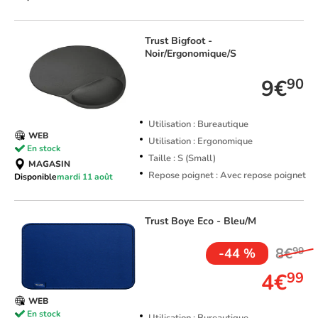
Trust
Bigfoot -
Noir/Ergonomique/S
9€
90
Utilisation : Bureautique
WEB
Utilisation : Ergonomique
En stock
Taille : S (Small)
MAGASIN
Repose poignet : Avec repose poignet
Disponible
mardi 11 août
Trust
Boye Eco - Bleu/M
8€
99
-44 %
4€
99
WEB
En stock