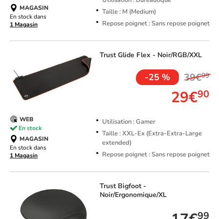
Utilisation : Bureautique
MAGASIN
Taille : M (Medium)
En stock dans
Repose poignet : Sans repose poignet
1 Magasin
Trust
Glide Flex - Noir/RGB/XXL
39€
99
-25 %
29€
90
WEB
Utilisation : Gamer
En stock
Taille : XXL-Ex (Extra-Extra-Large
MAGASIN
extended)
En stock dans
Repose poignet : Sans repose poignet
1 Magasin
Trust
Bigfoot -
Noir/Ergonomique/XL
99