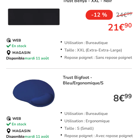
Trust
Benya - XXL - Noir
24€
99
-12 %
21€
90
WEB
Utilisation : Bureautique
En stock
Taille : XXL (Extra-Extra-Large)
MAGASIN
Repose poignet : Sans repose poignet
Disponible
mardi 11 août
Trust
Bigfoot -
Bleu/Ergonomique/S
8€
99
Utilisation : Bureautique
WEB
Utilisation : Ergonomique
En stock
Taille : S (Small)
MAGASIN
Repose poignet : Avec repose poignet
Disponible
mardi 11 août