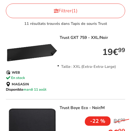
Filtrer
(1)
11 résultats trouvés dans Tapis de souris Trust
Trust
GXT 759 - XXL/Noir
19€
99
Taille : XXL (Extra-Extra-Large)
WEB
En stock
MAGASIN
Disponible
mardi 11 août
Trust
Boye Eco - Noir/M
8€
99
-22 %