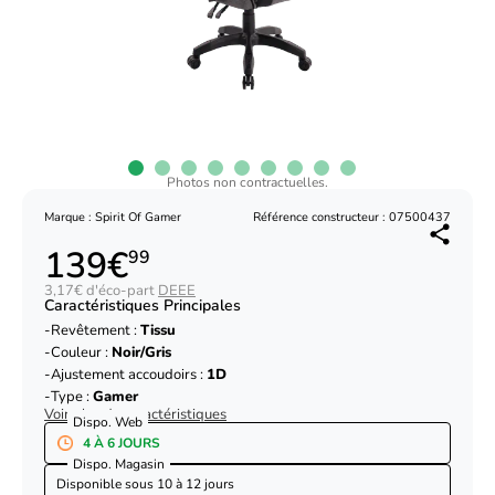
Photos non contractuelles.
Marque : Spirit Of Gamer
Référence constructeur : 07500437
139€
99
3,17€ d'éco-part
DEEE
Caractéristiques Principales
Revêtement :
Tissu
Couleur :
Noir/Gris
Ajustement accoudoirs :
1D
Type :
Gamer
Voir plus de caractéristiques
Dispo. Web
4 À 6 JOURS
Dispo. Magasin
Disponible sous
10 à 12 jours