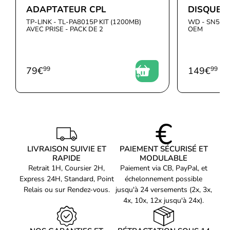
ADAPTATEUR CPL
DISQUE 
TP-LINK - TL-PA8015P KIT (1200MB)
WD - SN510
AVEC PRISE - PACK DE 2
OEM
79
€
99
149
€
99
LIVRAISON SUIVIE ET
PAIEMENT SÉCURISÉ ET
RAPIDE
MODULABLE
Retrait 1H, Coursier 2H,
Paiement via CB, PayPal, et
Express 24H, Standard, Point
échelonnement possible
Relais ou sur Rendez-vous.
jusqu'à 24 versements (2x, 3x,
4x, 10x, 12x jusqu'à 24x).