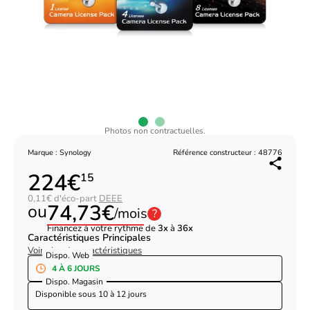
Photos non contractuelles.
Marque : Synology
Référence constructeur : 48776
224€
15
0,11€ d'éco-part
DEEE
74,73€
ou
/mois
?
Financez à votre rythme de
3x
à
36x
Caractéristiques Principales
Voir plus de caractéristiques
Dispo. Web
4 À 6 JOURS
Dispo. Magasin
Disponible sous
10 à 12 jours