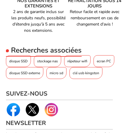
NOS GARANTIES ET
RÉTRACTATION SOUS 14
EXTENSIONS
JOURS
2 ans de garantie inclus sur
Retour facile et rapide avec
les produits neufs, possibilité
remboursement en cas de
d'étendre jusqu'à 5 ans avec
changement d'avis !
nos extensions.
Recherches associées
disque SSD
stockage nas
répeteur wifi
ecran PC
disque SSD externe
micro sd
clé usb kingston
SUIVEZ-NOUS
NEWSLETTER