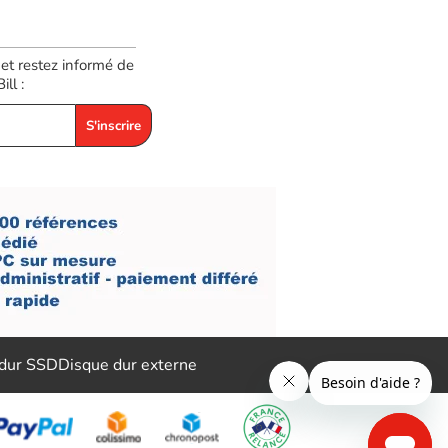
 et restez informé de
ll :
S'inscrire
 dur SSD
Disque dur externe