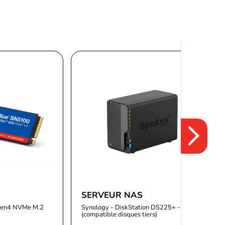
SERVEUR NAS
Gen4 NVMe M.2
Synology - DiskStation DS225+ - 2 Baies
(compatible disques tiers)