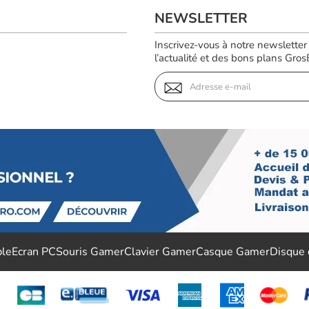
NEWSLETTER
Inscrivez-vous à notre newsletter
l’actualité et des bons plans GrosBi
ble
Ecran PC
Souris Gamer
Clavier Gamer
Casque Gamer
Disque