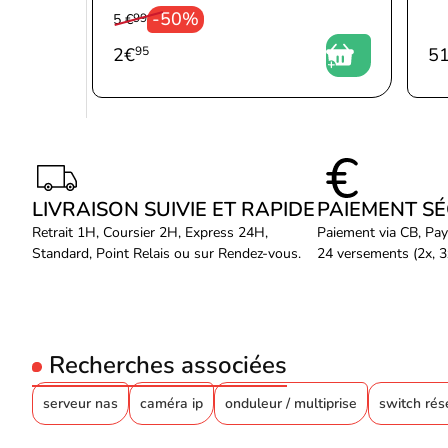
-50%
5 €
99
2
€
95
5
LIVRAISON SUIVIE ET RAPIDE
PAIEMENT S
Retrait 1H, Coursier 2H, Express 24H,
Paiement via CB, Pay
Standard, Point Relais ou sur Rendez-vous.
24 versements (2x, 3x
Recherches associées
serveur nas
caméra ip
onduleur / multiprise
switch ré