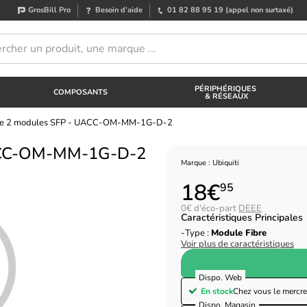
GrosBill Pro
Besoin d’aide
01 82 88 95 19
(appel non surtaxé)
PÉRIPHÉRIQUES
COMPOSANTS
& RÉSEAUX
 de 2 modules SFP - UACC-OM-MM-1G-D-2
UACC-OM-MM-1G-D-2
Marque : Ubiquiti
18€
95
0€ d'éco-part
DEEE
Caractéristiques Principales
Type :
Module Fibre
Voir plus de caractéristiques
Dispo. Web
En stock
Chez vous le
mercre
Dispo. Magasin