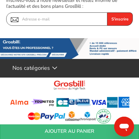
Inscrivez-vous à notre newsletter et restez informé de
l’actualité et des bons plans GrosBill :
S'inscrire
Nos catégories
Conditions générales de réservation
Conditions générales de vente
Mentions
AJOUTER AU PANIER
légales
Vos informations personnelles
Préférences Cookies
Aide &
Contact
Devenez partenaires
Marques
Blog