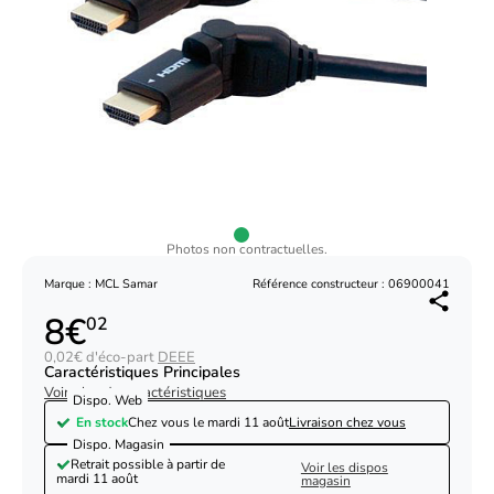
Photos non contractuelles.
Marque : MCL Samar
Référence constructeur : 06900041
8€
02
0,02€ d'éco-part
DEEE
Caractéristiques Principales
Voir plus de caractéristiques
Dispo. Web
En stock
Chez vous le
mardi 11 août
Livraison chez vous
Dispo. Magasin
Retrait possible à partir de
Voir les dispos
mardi 11 août
magasin