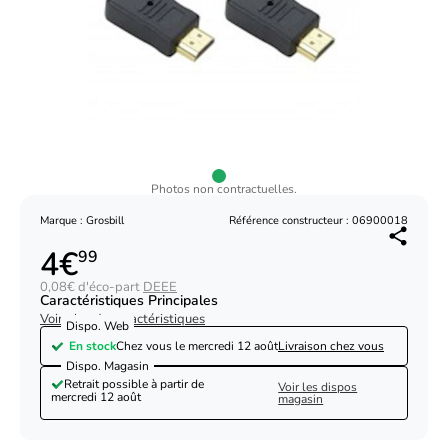
Photos non contractuelles.
Marque : Grosbill
Référence constructeur : 06900018
4€
99
0,08€ d'éco-part
DEEE
Caractéristiques Principales
Voir plus de caractéristiques
Dispo. Web
En stock
Chez vous le
mercredi 12 août
Livraison chez vous
Dispo. Magasin
Retrait possible à partir de
Voir les dispos
mercredi 12 août
magasin