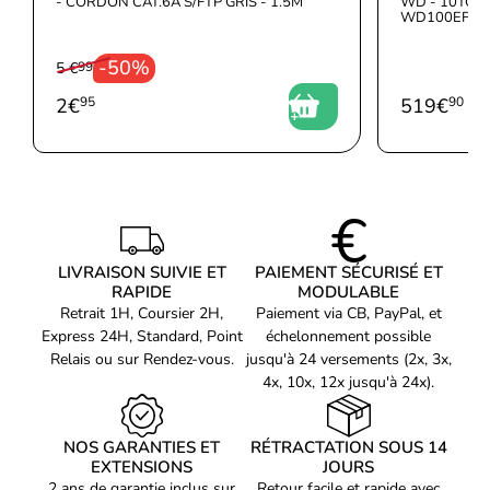
- CORDON CAT.6A S/FTP GRIS - 1.5M
WD - 10TO RE
WD100EFGX
-50%
5 €
99
2
€
95
519
€
90
LIVRAISON SUIVIE ET
PAIEMENT SÉCURISÉ ET
RAPIDE
MODULABLE
Retrait 1H, Coursier 2H,
Paiement via CB, PayPal, et
Express 24H, Standard, Point
échelonnement possible
Relais ou sur Rendez-vous.
jusqu'à 24 versements (2x, 3x,
4x, 10x, 12x jusqu'à 24x).
NOS GARANTIES ET
RÉTRACTATION SOUS 14
EXTENSIONS
JOURS
2 ans de garantie inclus sur
Retour facile et rapide avec