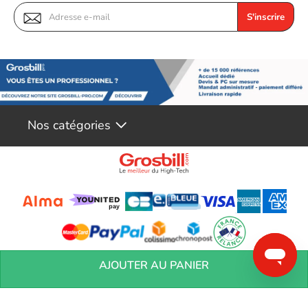
S'inscrire
Nos catégories
Conditions générales de réservation
Conditions générales de vente
Mentions
AJOUTER AU PANIER
légales
Vos informations personnelles
Préférences Cookies
Aide &
Contact
Devenez partenaires
Marques
Blog