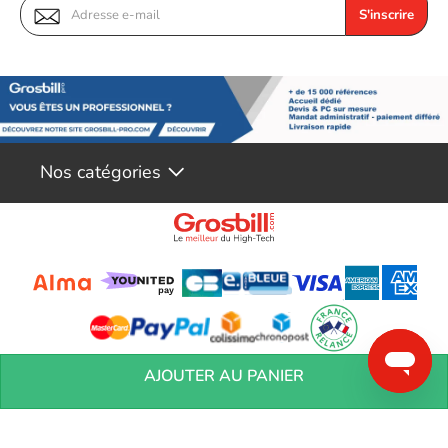
S'inscrire
Le HTC Advantage Pack pour PRO CE est équipé d'un port HDMI
pour une sortie vidéo, ainsi que d'un port USB pour des
périphériques supplémentaires. Ce pack est également
compatible avec la technologie Bluetooth, ce qui permet à
l'utilisateur de se connecter à d'autres appareils sans fil. De plus,
le HTC Advantage Pack pour PRO CE peut être contrôlé à
distance par Wi-Fi pour un contrôle plus facile.
Nos catégories
En conclusion, le HTC Advantage Pack for PRO CE apporte un
contrôle puissant et une précision améliorée pour votre
domotique. Sa fonctionnalité de surveillance et de sécurité est
fiable avec son capteur infrarouge intégré, son capteur de
mouvement et sa capacité à détecter les fuites accidentelles. Sa
qualité de vidéo OLED est supérieure et sa connectivité est
amplifiée avec son port HDMI et USB, ainsi que sa compatibilité
Bluetooth. De plus, le pack est facile à contrôler à distance par
Conditions générales de réservation
Conditions générales de vente
Mentions
AJOUTER AU PANIER
Wi-Fi.
légales
Vos informations personnelles
Préférences Cookies
Aide &
Contact
Devenez partenaires
Marques
Blog
Caractéristiques: