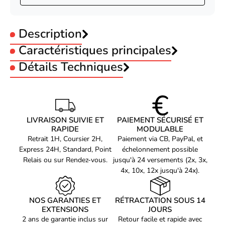
Description
Caractéristiques principales
Type :
Détails Techniques
Réalité Virtuelle
Code EAN
4718487711475
Référence produit
08700007
HTC Advantage Pack for PRO CE
Référence constructeur
LIVRAISON SUIVIE ET
PAIEMENT SÉCURISÉ ET
Le HTC Advantage Pack for PRO CE de HTC est un objet
99H20541-00 **
RAPIDE
MODULABLE
connecté de classe supérieure doté de nombreuses
Retrait 1H, Coursier 2H,
Paiement via CB, PayPal, et
fonctionnalités de réalité virtuelle. Que ce soit pour vos
Voir produits HTC
Express 24H, Standard, Point
échelonnement possible
divertissements ou pour votre domotique, ce pack complet offre
Relais ou sur Rendez-vous.
jusqu'à 24 versements (2x, 3x,
un puissant contrôle et une expérience de jeu immersive. Avec cet
Voir les objet connecté / domotique HTC
4x, 10x, 12x jusqu'à 24x).
objet connecté, HTC propose une solution pratique, abordable et
avancée pour dynamiser votre domicile.
NOS GARANTIES ET
RÉTRACTATION SOUS 14
EXTENSIONS
JOURS
Surveillance et sécurité
2 ans de garantie inclus sur
Retour facile et rapide avec