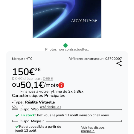
Photos non contractuelles.
Marque : HTC
Référence constructeur : 08700007
150€
26
0,04€ d'éco-part
DEEE
50,1€
ou
/mois
?
Financez à votre rythme de
3x
à
36x
Caractéristiques Principales
Type :
Réalité Virtuelle
Voir plus de caractéristiques
Dispo. Web
En stock
Chez vous le
jeudi 13 août
Livraison chez vous
Dispo. Magasin
Retrait possible à partir de
Voir les dispos
jeudi 13 août
magasin