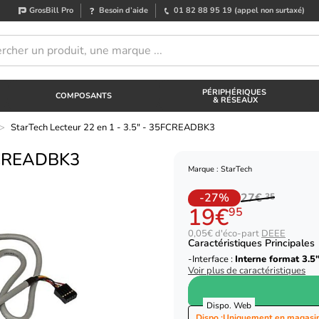
GrosBill Pro
Besoin d’aide
01 82 88 95 19
(appel non surtaxé)
PÉRIPHÉRIQUES
COMPOSANTS
& RÉSEAUX
>
StarTech Lecteur 22 en 1 - 3.5" - 35FCREADBK3
5FCREADBK3
Marque : StarTech
-27%
27€
35
19€
95
0,05€ d'éco-part
DEEE
Caractéristiques Principales
Interface :
Interne format 3.5
Voir plus de caractéristiques
Dispo. Web
Dispo :
Uniquement en magasi