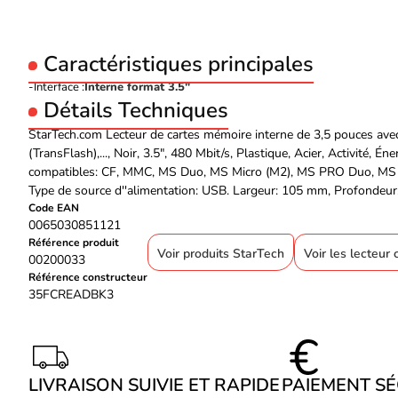
Caractéristiques principales
Interface :
Interne format 3.5"
Détails Techniques
StarTech.com Lecteur de cartes mémoire interne de 3,5 pouces a
(TransFlash),..., Noir, 3.5", 480 Mbit/s, Plastique, Acier, Activit
compatibles: CF, MMC, MS Duo, MS Micro (M2), MS PRO Duo, MS Pro-H
Type de source d''alimentation: USB. Largeur: 105 mm, Profondeu
Code EAN
0065030851121
Référence produit
Voir produits StarTech
Voir les lecteur
00200033
Référence constructeur
35FCREADBK3
LIVRAISON SUIVIE ET RAPIDE
PAIEMENT S