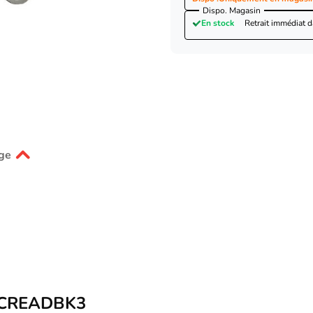
Dispo. Magasin
En stock
Retrait immédiat 
ge
35FCREADBK3