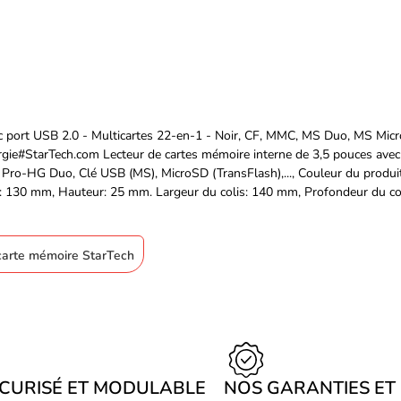
vec port USB 2.0 - Multicartes 22-en-1 - Noir, CF, MMC, MS Duo, MS M
é, Énergie#StarTech.com Lecteur de cartes mémoire interne de 3,5 pouces av
G Duo, Clé USB (MS), MicroSD (TransFlash),..., Couleur du produit: Noir
r: 130 mm, Hauteur: 25 mm. Largeur du colis: 140 mm, Profondeur du co
 carte mémoire StarTech
ÉCURISÉ ET MODULABLE
NOS GARANTIES ET