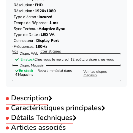
Résolution :
FHD
Résolution :
1920x1080
Type d'écran :
Incurvé
Temps de Réponse :
1 ms
Sync Techno. :
Adaptive Sync
Type de Dalle :
LED VA
Connecteur :
Display Port
Fréquences :
180Hz
Voir plus de caractéristiques
Dispo. Web
En stock
Chez vous le
mercredi 12 août
Livraison chez vous
Dispo. Magasin
En stock
Retrait immédiat dans
Voir les dispos
4 Magasins
magasin
Description
Caractéristiques principales
Utilisation :
Détails Techniques
Gamer
Taille :
24 pouces
Articles associés
Résolution :
FHD
Écran
Résolution :
1920x1080