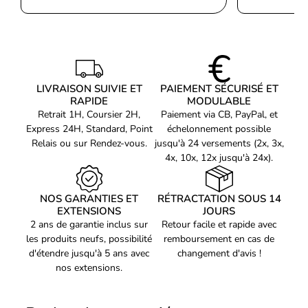
Le temps de réponse de 1 ms réduit les effets de flou et améliore
Taux de contraste
3000:1
la netteté des mouvements, ce qui apporte un avantage en jeu.
Rapport de contraste
100000000:1
(dynamique)
Synchronisation Adaptive Sync
Taux de d'actualisation
180 Hz
maximal
LIVRAISON SUIVIE ET
PAIEMENT SÉCURISÉ ET
La technologie Adaptive Sync assure une synchronisation avec la
Angle de vision
RAPIDE
MODULABLE
178°
carte graphique pour éviter les saccades et les déchirures
horizontal
Retrait 1H, Coursier 2H,
Paiement via CB, PayPal, et
d’image.
Express 24H, Standard, Point
échelonnement possible
Angle de vision vertical
178°
Relais ou sur Rendez-vous.
jusqu'à 24 versements (2x, 3x,
Nombre de couleurs
4x, 10x, 12x jusqu'à 24x).
1.07 milliards de couleurs
Un écran polyvalent
affichées
Pas de pixel
0,27156 x 0,27156 mm
En plus du gaming, cet écran convient également à une utilisation
NOS GARANTIES ET
RÉTRACTATION SOUS 14
Domaine de
quotidienne comme le multimédia ou la bureautique grâce à son
EXTENSIONS
JOURS
98,496 - 392,4 kHz
numérisation horizontale
2 ans de garantie inclus sur
Retour facile et rapide avec
bon équilibre entre performance et confort.
Fréquence de balayage
les produits neufs, possibilité
remboursement en cas de
48 - 180 Hz
vertical
d'étendre jusqu'à 5 ans avec
changement d'avis !
Points forts :
nos extensions.
Taille visualisable
52,1 cm
horizontale
• Dalle incurvée 23.6 pouces immersive
Taille visualisable
29,3 cm