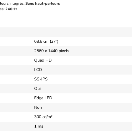
eurs intégrés :
Sans haut-parleurs
s :
240Hz
68,6 cm (27")
2560 x 1440 pixels
Quad HD
LCD
SS-IPS
Oui
Edge LED
Non
300 cd/m²
1 ms