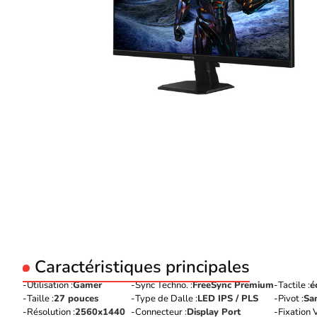
Caractéristiques principales
Utilisation :
Gamer
Sync Techno. :
FreeSync Premium
Tactile :
é
Taille :
27 pouces
Type de Dalle :
LED IPS / PLS
Pivot :
Sa
Résolution :
2560x1440
Connecteur :
Display Port
Fixation 