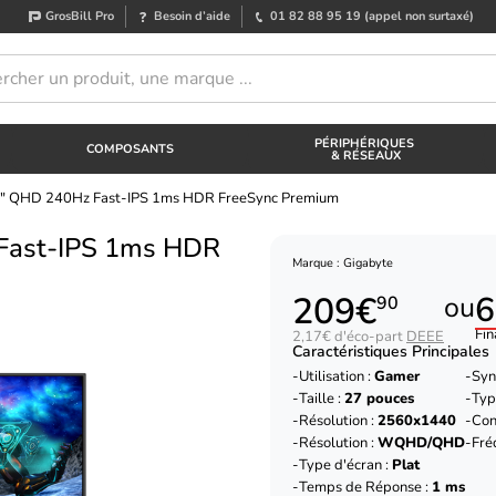
GrosBill Pro
Besoin d’aide
01 82 88 95 19
(appel non surtaxé)
PÉRIPHÉRIQUES
COMPOSANTS
& RÉSEAUX
7" QHD 240Hz Fast-IPS 1ms HDR FreeSync Premium
Fast-IPS 1ms HDR
Marque : Gigabyte
209€
6
ou
90
Fin
2,17€ d'éco-part
DEEE
Caractéristiques Principales
Utilisation :
Gamer
Syn
Taille :
27 pouces
Typ
Résolution :
2560x1440
Con
Résolution :
WQHD/QHD
Fré
Type d'écran :
Plat
Temps de Réponse :
1 ms