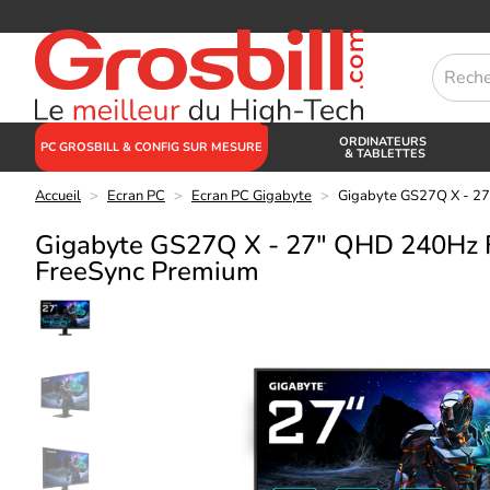
ORDINATEURS
PC GROSBILL & CONFIG SUR MESURE
& TABLETTES
Accueil
>
Ecran PC
>
Ecran PC Gigabyte
>
Gigabyte GS27Q X - 2
Gigabyte GS27Q X - 27" QHD 240Hz 
FreeSync Premium