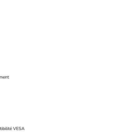
ement
atibilité VESA