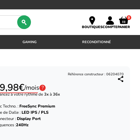
0
BOUTIQUES
COMPTE
PANIER
GAMING
RECONDITIONNÉ
Référence constructeur : 06204070
9,98€
/mois
?
ancez à votre rythme de
3x
à
36x
c Techno. :
FreeSync Premium
e de Dalle :
LED IPS / PLS
necteur :
Display Port
quences :
240Hz