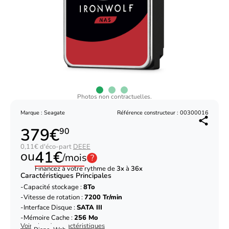
Photos non contractuelles.
Marque : Seagate
Référence constructeur : 00300016
379€
90
0,11€ d'éco-part
DEEE
41€
ou
/mois
?
Financez à votre rythme de
3x
à
36x
Caractéristiques Principales
Capacité stockage :
8To
Vitesse de rotation :
7200 Tr/min
Interface Disque :
SATA III
Mémoire Cache :
256 Mo
Voir plus de caractéristiques