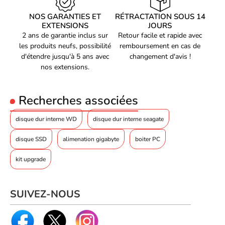
que la
technologie AgileArray
assure une intégrité des données
Capacité
NOS GARANTIES ET
8 To
RÉTRACTATION SOUS 14
optimale.
EXTENSIONS
JOURS
Capacité
8 To
2 ans de garantie inclus sur
Retour facile et rapide avec
les produits neufs, possibilité
remboursement en cas de
Vitesse de rotation
7200 RPM
d'étendre jusqu'à 5 ans avec
changement d'avis !
nos extensions.
Taille du cache
256 Mo
Type de Disque
HDD (Hard Disk Drive)
Recherches associées
Utilisation
pour NAS
disque dur interne WD
disque dur interne seagate
Largeur
101.85 mm
Hauteur
26.11 mm
disque SSD
alimenation gigabyte
boiter PC
Profondeur
146.99 mm
kit upgrade
Poids
722 g
Code EAN
SUIVEZ-NOUS
8719706009812
Référence produit
00300016