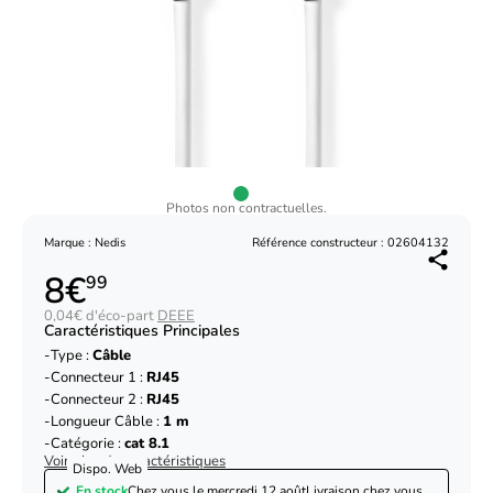
Photos non contractuelles.
Marque : Nedis
Référence constructeur : 02604132
8€
99
0,04€ d'éco-part
DEEE
Caractéristiques Principales
Type :
Câble
Connecteur 1 :
RJ45
Connecteur 2 :
RJ45
Longueur Câble :
1 m
Catégorie :
cat 8.1
Voir plus de caractéristiques
Dispo. Web
En stock
Chez vous le
mercredi 12 août
Livraison chez vous