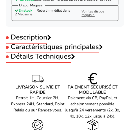
Dispo. Magasin
En stock
Retrait immédiat dans
Voir les dispos
2 Magasins
magasin
Description
Caractéristiques principales
Nedis Câble RJ45 Mâle/Mâle Cat 8.1 S/FTP - 1m
Blanc
Type :
Détails Techniques
Câble
Connecteur 1 :
RJ45
Connecteur 2 :
RJ45
Caractéristiques
Longueur Câble :
1 m
Couleur du produit
Blanc
Catégorie :
cat 8.1
Longueur de câble
1 m
LIVRAISON SUIVIE ET
PAIEMENT SÉCURISÉ ET
RAPIDE
MODULABLE
Câble standard
Cat8.1
Retrait 1H, Coursier 2H,
Paiement via CB, PayPal, et
Blindage du câble
S/FTP (S-STP)
Express 24H, Standard, Point
échelonnement possible
Relais ou sur Rendez-vous.
jusqu'à 24 versements (2x, 3x,
Connecteur 1
RJ-45
4x, 10x, 12x jusqu'à 24x).
Connecteur 2
RJ-45