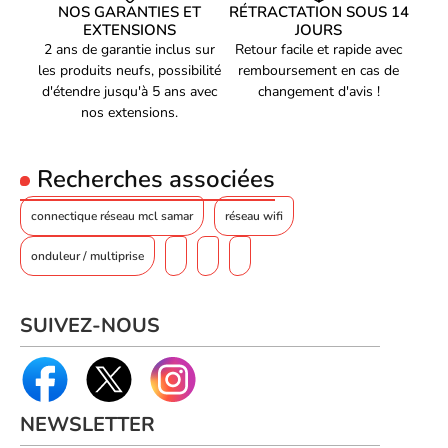
Genre de connecteur 1
Mâle
NOS GARANTIES ET
RÉTRACTATION SOUS 14
EXTENSIONS
JOURS
Genre de connecteur 2
Mâle
2 ans de garantie inclus sur
Retour facile et rapide avec
Facteur de forme du
les produits neufs, possibilité
remboursement en cas de
Droit
connecteur 1
d'étendre jusqu'à 5 ans avec
changement d'avis !
Facteur de forme du
nos extensions.
Droit
connecteur 2
Contacts du connecteur
Nickel
Recherches associées
de placage
LSZH (Low smoke zero halogen
Matériau du manteau
connectique réseau mcl samar
réseau wifi
)
Forme du câble
Rond
onduleur / multiprise
Matériau conducteur
Cuivre
Taille des fils AWG
27
SUIVEZ-NOUS
Taux de transfert de
40000 Mbit/s
données
Fréquence
2000 MHz
NEWSLETTER
Câble avec protection
Oui
anticoupure moulé