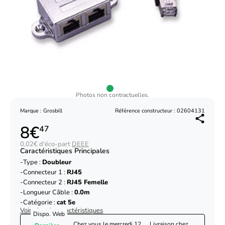
Photos non contractuelles.
Marque : Grosbill
Référence constructeur : 02604131
8€
47
0,02€ d'éco-part
DEEE
Caractéristiques Principales
Type :
Doubleur
Connecteur 1 :
RJ45
Connecteur 2 :
RJ45 Femelle
Longueur Câble :
0.0m
Catégorie :
cat 5e
Voir plus de caractéristiques
Dispo. Web
Chez vous le
mercredi 12
Livraison chez