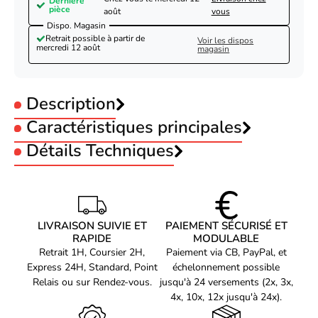
Dernière
pièce
août
vous
Dispo. Magasin
Retrait possible à partir de
Voir les dispos
mercredi 12 août
magasin
Description
Caractéristiques principales
Grosbill Doubleur RJ45 Blindé-Seconde Vie-
Très Bon Etat
Type :
Détails Techniques
Doubleur
Connecteur 1 :
RJ45
Référence produit
Connecteur 2 :
RJ45 Femelle
Voir produits Grosbill
02604131
Longueur Câble :
0.0m
Référence constructeur
Catégorie :
cat 5e
Voir les connectique réseau Grosbill
901850-TBE
LIVRAISON SUIVIE ET
PAIEMENT SÉCURISÉ ET
RAPIDE
MODULABLE
Retrait 1H, Coursier 2H,
Paiement via CB, PayPal, et
Express 24H, Standard, Point
échelonnement possible
Relais ou sur Rendez-vous.
jusqu'à 24 versements (2x, 3x,
4x, 10x, 12x jusqu'à 24x).