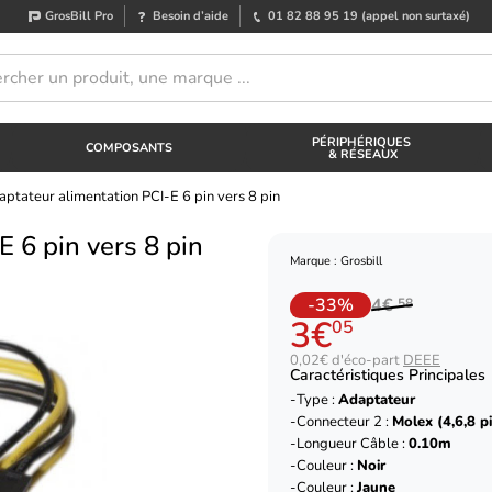
GrosBill Pro
Besoin d’aide
01 82 88 95 19
(appel non surtaxé)
PÉRIPHÉRIQUES
COMPOSANTS
& RÉSEAUX
aptateur alimentation PCI-E 6 pin vers 8 pin
 6 pin vers 8 pin
Marque : Grosbill
-33%
4€
58
3€
05
0,02€ d'éco-part
DEEE
Caractéristiques Principales
Type :
Adaptateur
Connecteur 2 :
Molex (4,6,8 p
Longueur Câble :
0.10m
Couleur :
Noir
Couleur :
Jaune