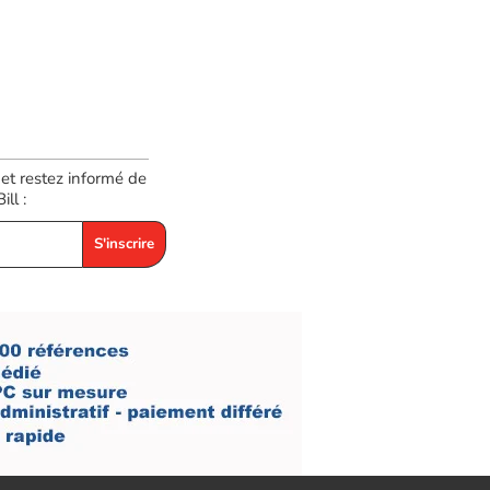
 et restez informé de
ll :
S'inscrire