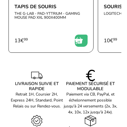
Couleur du produit
Argent
TAPIS DE SOURIS
SOURIS 
THE G-LAB - PAD-YTTRIUM - GAMING
LOGITECH - 
Puissance
MOUSE PAD XXL 900X400MM
Type de source
Batterie
d'alimentation
Type de batterie
AAA
13
€
99
10
€
99
Nombre de batteries
2
prises en charge
Configuration minimale
du système
Prise en charge du
système d'exploitation
Windows 10, Windows 11
Windows
LIVRAISON SUIVIE ET
PAIEMENT SÉCURISÉ ET
RAPIDE
MODULABLE
Prise en charge du
Mac OS X 10.13 High Sierra,
Retrait 1H, Coursier 2H,
Paiement via CB, PayPal, et
système d'exploitation
Mac OS X 10.14 Mojave, Mac
Mac
OS X 10.15 Catalina
Express 24H, Standard, Point
échelonnement possible
Relais ou sur Rendez-vous.
jusqu'à 24 versements (2x, 3x,
Poids et dimensions
4x, 10x, 12x jusqu'à 24x).
Largeur
88 mm