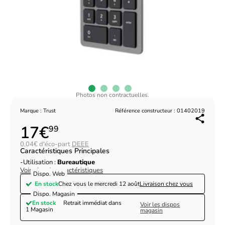
Photos non contractuelles.
Marque : Trust
Référence constructeur : 01402019
17€
99
0,04€ d'éco-part
DEEE
Caractéristiques Principales
Utilisation :
Bureautique
Voir plus de caractéristiques
Dispo. Web
En stock
Chez vous le
mercredi 12 août
Livraison chez vous
Dispo. Magasin
En stock
Retrait immédiat dans
Voir les dispos
1 Magasin
magasin