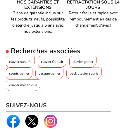
Profondeur
20 mm
NOS GARANTIES ET
RÉTRACTATION SOUS 14
EXTENSIONS
JOURS
Hauteur
230 mm
2 ans de garantie inclus sur
Retour facile et rapide avec
Poids
94 g
les produits neufs, possibilité
remboursement en cas de
d'étendre jusqu'à 5 ans avec
changement d'avis !
Contenu de l'emballage
nos extensions.
Récepteur inclus
Oui
Code EAN
Recherches associées
Voir produits Trust
8713439257090
Référence produit
Voir les clavier pc Trust
01402019
clavier sans fil
clavier Corsair
clavier gamer
Référence constructeur
25709
souris gamer
casque gamer
pack clavier souris
clavier mécanique
SUIVEZ-NOUS