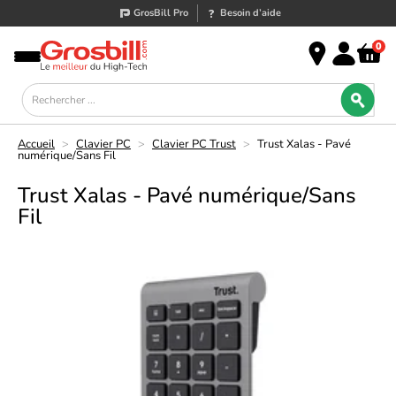
GrosBill Pro
Besoin d’aide
0
Accueil
>
Clavier PC
>
Clavier PC Trust
>
Trust Xalas - Pavé
numérique/Sans Fil
Trust Xalas - Pavé numérique/Sans
Fil