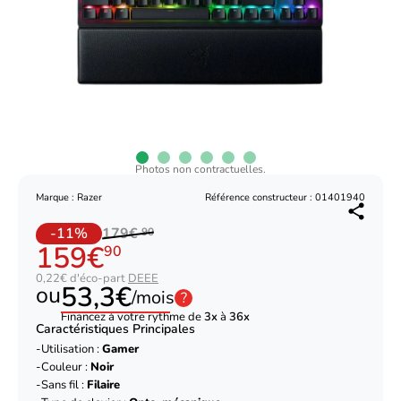
Photos non contractuelles.
Marque : Razer
Référence constructeur : 01401940
-11%
179€
90
159€
90
0,22€ d'éco-part
DEEE
53,3€
ou
/mois
?
Financez à votre rythme de
3x
à
36x
Caractéristiques Principales
Utilisation :
Gamer
Couleur :
Noir
Sans fil :
Filaire