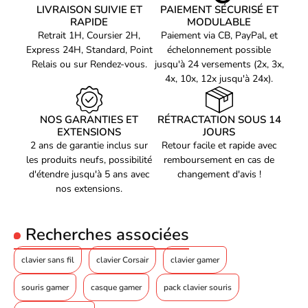
expérience gaming sans aucun délai. Avec une durée de vie de
Force d'actionnement
LIVRAISON SUIVIE ET
40 g
PAIEMENT SÉCURISÉ ET
100 millions de frappes, vous pourrez profiter de ce clavier
RAPIDE
MODULABLE
Retournement
Roulement de la touche N
pendant de nombreuses années sans aucune perte de
Retrait 1H, Coursier 2H,
Paiement via CB, PayPal, et
performance.
Express 24H, Standard, Point
échelonnement possible
Taux d'interrogation
1000 Hz
Relais ou sur Rendez-vous.
jusqu'à 24 versements (2x, 3x,
Mémoire intégré
Oui
4x, 10x, 12x jusqu'à 24x).
Design
Le clavier PC Razer Huntsman V3 Pro TKL est équipé de touches
linéaires qui offrent une sensation de frappe rapide et fluide,
Rétroéclairage
NOS GARANTIES ET
Oui
RÉTRACTATION SOUS 14
EXTENSIONS
JOURS
idéale pour les jeux où la rapidité est primordiale. Les touches
Type de rétro
LED RGB
2 ans de garantie inclus sur
Retour facile et rapide avec
sont également entièrement programmables, vous permettant de
les produits neufs, possibilité
remboursement en cas de
configurer des macros et des raccourcis pour optimiser votre
Couleur de Backlight
Multicolore
d'étendre jusqu'à 5 ans avec
changement d'avis !
gameplay.
Repose-poignets
Oui
nos extensions.
Couleur du produit
Noir
Connectivité filaire pour une stabilité maximale
Coloration de surface
Monochromatique
Recherches associées
Avec sa connectivité filaire, ce clavier garantit une stabilité et une
Matériel
Aluminium
clavier sans fil
clavier Corsair
clavier gamer
fiabilité maximales pendant vos sessions de jeu. Fini les
Voyants
Oui
problèmes de latence ou de perte de connexion, vous pouvez
souris gamer
casque gamer
pack clavier souris
vous concentrer pleinement sur votre jeu sans aucune distraction.
Caractéristiques