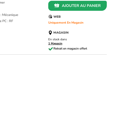
amer
AJOUTER AU PANIER
 : Mécanique
WEB
le PC : RF
Uniquement En Magasin
MAGASIN
En stock dans
1 Magasin