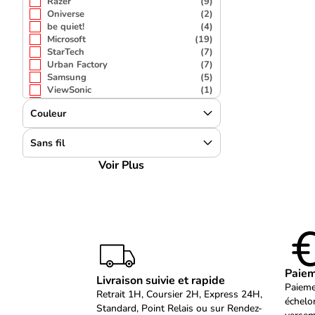
Razer
(9)
Oniverse
(2)
be quiet!
(4)
Microsoft
(19)
StarTech
(7)
Urban Factory
(7)
Samsung
(5)
ViewSonic
(1)
Acer
(2)
Couleur
Kensington
(11)
DELL
(20)
Mobilis
(3)
Sans fil
Belkin
(5)
Voir Plus
DLH Energy
(2)
V7
(1)
Lenovo
(21)
Asustek
(2)
Dicota
(1)
Philips
(1)
SATECHI
(1)
MEDION
(1)
OTTERBOX
(1)
Paiem
Livraison suivie et rapide
MCHOSE
(1)
Paieme
Panasonic
(2)
Retrait 1H, Coursier 2H, Express 24H,
échelo
Apple
(1)
Standard, Point Relais ou sur Rendez-