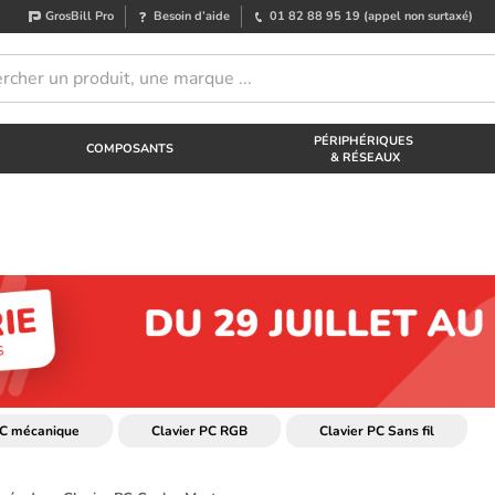
GrosBill Pro
Besoin d’aide
01 82 88 95 19
(appel non surtaxé)
PÉRIPHÉRIQUES
COMPOSANTS
& RÉSEAUX
PC mécanique
Clavier PC RGB
Clavier PC Sans fil