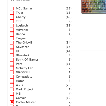
MCL Samar
(12)
Trust
(16)
Cherry
(40)
T'nB
(9)
Logitech
(83)
Advance
(3)
Rapoo
(1)
Targus
(8)
The G-LAB
(34)
Keychron
(14)
HP
(41)
Bluestork
(4)
Spirit Of Gamer
(1)
Port
(11)
Mobility Lab
(2)
GROSBILL
(1)
Compatible
(1)
Hator
(8)
Asus
(20)
Dark Project
(1)
MSI
(4)
Corsair
(19)
Cooler Master
(2)