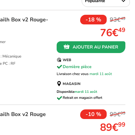
93€
49
ailh Box v2 Rouge-
-18 %
76€
49
amer
AJOUTER AU PANIER
 : Mécanique
WEB
le PC : RF
Dernière pièce
Livraison chez vous
mardi 11 août
MAGASIN
Disponible
mardi 11 août
99€
99
ailh Box v2 Rouge
-10 %
89€
99