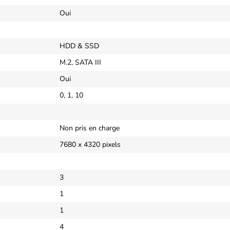
Oui
HDD & SSD
M.2, SATA III
Oui
0, 1, 10
Non pris en charge
7680 x 4320 pixels
3
1
1
4