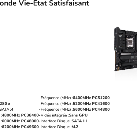
de Vie-Etat Satisfaisant
Fréquence (MHz) :
6400MHz PC51200
28Go
Fréquence (MHz) :
5200MHz PC41600
SATA :
4
Fréquence (MHz) :
5600MHz PC44800
:
4800MHz PC38400
Vidéo intégrée :
Sans GPU
:
6000MHz PC48000
Interface Disque :
SATA III
:
6200MHz PC49600
Interface Disque :
M.2