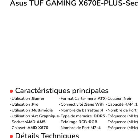
Asus TUF GAMING X670E-PLUS-Secon
Caractéristiques principales
Utilisation :
Gamer
Format Carte-mère :
ATX
Couleur :
Noir
Utilisation :
Pro
Connectivité :
Sans Wifi
Capacité RAM :
1
Utilisation :
Multimédia
Nombre de barrettes :
4
Nombre de Port 
Utilisation :
Art Graphique
Type de mémoire :
DDR5
Fréquence (MHz) 
Socket :
AMD AM5
Eclairage RGB :
RGB
Fréquence (MHz) 
Chipset :
AMD X670
Nombre de Port M2 :
4
Fréquence (MHz) 
Détails Techniques