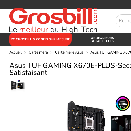
ORDINATEURS
PC GROSBILL & CONFIG SUR MESURE
& TABLETTES
Accueil
>
Carte mère
>
Carte mère Asus
>
Asus TUF GAMING X670E
Asus TUF GAMING X670E-PLUS-Seco
Satisfaisant