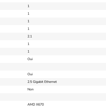
1
1
1
1
2.1
1
1
Oui
Oui
2.5 Gigabit Ethernet
Non
AMD X670