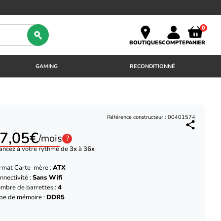
0
BOUTIQUES
COMPTE
PANIER
GAMING
RECONDITIONNÉ
Référence constructeur : 00401574
7,05€
/mois
?
ancez à votre rythme de
3x
à
36x
rmat Carte-mère :
ATX
nnectivité :
Sans Wifi
mbre de barrettes :
4
pe de mémoire :
DDR5