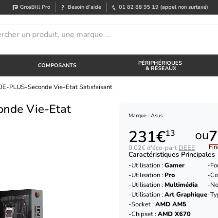
GrosBill Pro
Besoin d’aide
01 82 88 95 19
(appel non surtaxé)
PÉRIPHÉRIQUES
COMPOSANTS
& RÉSEAUX
-PLUS-Seconde Vie-Etat Satisfaisant
nde Vie-Etat
Marque : Asus
231€
7
ou
13
Fin
0,02€ d'éco-part
DEEE
Caractéristiques Principales
Utilisation :
Gamer
Fo
Utilisation :
Pro
Co
Utilisation :
Multimédia
No
Utilisation :
Art Graphique
Ty
Socket :
AMD AM5
Chipset :
AMD X670