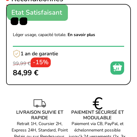
Mémoire interne
64 Go
maximale
Etat Satisfaisant
Mémoire sans tampon
Oui
Contrôleur de stockage
Léger usage, capacité totale.
En savoir plus
Types de lecteurs de
HDD & SSD
stockage pris en charge
Interfaces de lecteur de
1 an de garantie
stockage prises en
M.2,PCI Express 4.0,SATA III
-15%
charge
99,99 €
84,99 €
Nombre de disque dur
4
supporté
Nombre d'unités de
6
stockage pris en charge
Support RAID
Oui
Niveaux RAID
0,1,5,10
LIVRAISON SUIVIE ET
PAIEMENT SÉCURISÉ ET
RAPIDE
MODULABLE
I/O interne
Retrait 1H, Coursier 2H,
Paiement via CB, PayPal, et
Connecteurs USB 2.0
2
Express 24H, Standard, Point
échelonnement possible
Relais ou sur Rendez-vous.
jusqu'à 24 versements (2x, 3x,