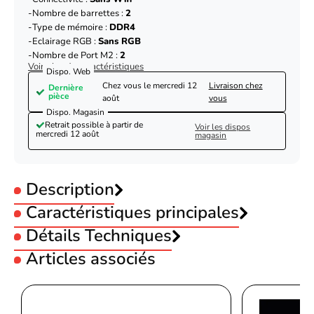
Nombre de barrettes :
2
Type de mémoire :
DDR4
Eclairage RGB :
Sans RGB
Nombre de Port M2 :
2
Voir plus de caractéristiques
Dispo. Web
Chez vous le
mercredi 12
Livraison chez
Dernière
pièce
août
vous
Dispo. Magasin
Retrait possible à partir de
Voir les dispos
mercredi 12 août
magasin
Description
Caractéristiques principales
Utilisation :
Détails Techniques
Bureautique
Utilisation :
Pro
Articles associés
Socket :
INTEL LGA1700
Processeur
Chipset :
INTEL B660
Fabricant de processeur
Intel
Format Carte-mère :
Micro-ATX
Asus PRIME B660M-K D4-Seconde Vie-Bon
Connectivité :
Sans Wifi
Socket de processeur
Nombre de barrettes :
2