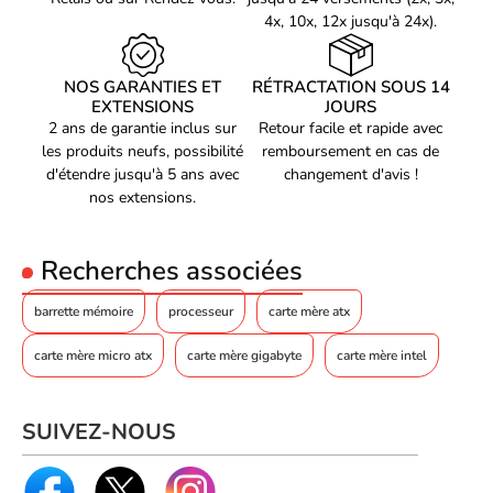
connecteurs USB 3.2
1
4x, 10x, 12x jusqu'à 24x).
Gen 1 (3.1 Gen 1)
Nombre de connecteurs
4
SATA III
NOS GARANTIES ET
RÉTRACTATION SOUS 14
EXTENSIONS
JOURS
Connecteur de sortie
Oui
S/PDIF
2 ans de garantie inclus sur
Retour facile et rapide avec
les produits neufs, possibilité
remboursement en cas de
Connecteur audio
Oui
d'étendre jusqu'à 5 ans avec
changement d'avis !
Connecteur audio
nos extensions.
Oui
panneau avant
Connecteur de panneau
Oui
Recherches associées
avant
Connecteur ATX (24-pin)
Oui
barrette mémoire
processeur
carte mère atx
Connecteur CPU FAN
Oui
carte mère micro atx
carte mère gigabyte
carte mère intel
Nombre de connecteur
pour le ventilateur du
1
boîtier
SUIVEZ-NOUS
Connecteur EPS power
Oui
(8-pin)
Nombre de connecteurs