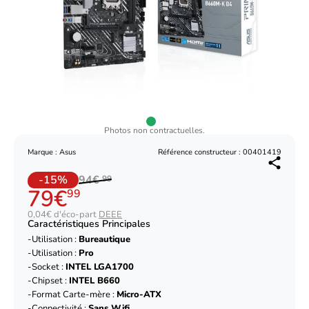
Photos non contractuelles.
Marque : Asus
Référence constructeur : 00401419
-15%
94€
99
79€
99
0,04€ d'éco-part
DEEE
Caractéristiques Principales
Utilisation :
Bureautique
Utilisation :
Pro
Socket :
INTEL LGA1700
Chipset :
INTEL B660
Format Carte-mère :
Micro-ATX
Connectivité :
Sans Wifi