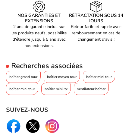
Limite de longueur du
410 mm
GPU
Type d'alimentation
NOS GARANTIES ET
200 mm
RÉTRACTATION SOUS 14
EXTENSIONS
JOURS
Code EAN
2 ans de garantie inclus sur
Retour facile et rapide avec
Voir produits Deepcool
6933412765493
les produits neufs, possibilité
remboursement en cas de
Référence produit
d'étendre jusqu'à 5 ans avec
changement d'avis !
Voir les boîtier pc Deepcool
01502814
nos extensions.
Référence constructeur
R-CG330-BKNGM3-G
Recherches associées
boîtier grand tour
boîtier moyen tour
boîtier mini tour
boîtier mini tour
boîtier mini itx
ventilateur boîtier
SUIVEZ-NOUS