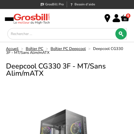
GrosBill Pro
Besoin d’aide
0
Accueil
>
Boîtier PC
>
Boîtier PC Deepcool
>
Deepcool CG330
3F - MT/Sans Alim/mATX
Deepcool CG330 3F - MT/Sans
Alim/mATX