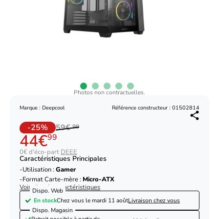
Photos non contractuelles.
Marque : Deepcool
Référence constructeur : 01502814
-25%
59€
99
44€
99
0€ d'éco-part
DEEE
Caractéristiques Principales
Utilisation :
Gamer
Format Carte-mère :
Micro-ATX
Voir plus de caractéristiques
Dispo. Web
En stock
Chez vous le
mardi 11 août
Livraison chez vous
Dispo. Magasin