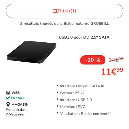
Filtrer
(1)
3 résultats trouvés dans Boîtier externe GROSBILL
USB3.0 pour DD 2.5" SATA
TOP VENTE
14€
99
-20 %
11€
99
Interface Disque : SATA III
Format : 2''1/2
WEB
En stock
Interface : USB 3.0
MAGASIN
Matériau : PVC
En stock dans
Ventilation : Boitier non ventilé
7 Magasins