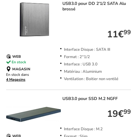
USB3.0 pour DD 2'1/2 SATA Alu
brossé
TOP VENTE
11€
99
Interface Disque : SATA III
Format : 2''1/2
WEB
En stock
Interface : USB 3.0
MAGASIN
Matériau : Aluminium
En stock dans
Ventilation : Boitier non ventilé
4 Magasins
USB3.0 pour SSD M.2 NGFF
19€
99
Interface Disque : M.2
Format : Slim
WEB