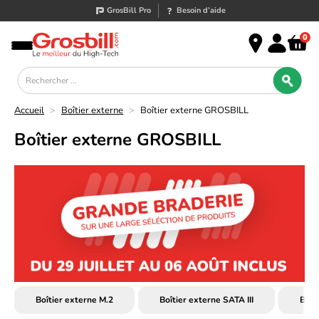
GrosBill Pro
Besoin d’aide
0
Accueil
>
Boîtier externe
>
Boîtier externe GROSBILL
Boîtier externe GROSBILL
Boîtier externe M.2
Boîtier externe SATA III
Boît