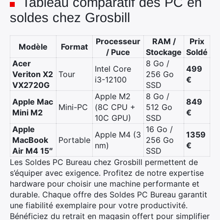
Tableau comparatif des PC en
soldes chez Grosbill
Processeur
RAM /
Prix
Modèle
Format
/ Puce
Stockage
Soldé
Acer
8 Go /
Intel Core
499
Veriton X2
Tour
256 Go
i3-12100
€
VX2720G
SSD
Apple M2
8 Go /
Apple Mac
849
Mini-PC
(8C CPU +
512 Go
Mini M2
€
10C GPU)
SSD
Apple
16 Go /
Apple M4 (3
1359
MacBook
Portable
256 Go
nm)
€
Air M4 15″
SSD
Les Soldes PC Bureau chez Grosbill permettent de
s’équiper avec exigence. Profitez de notre expertise
hardware pour choisir une machine performante et
durable. Chaque offre des Soldes PC Bureau garantit
une fiabilité exemplaire pour votre productivité.
Bénéficiez du retrait en magasin offert pour simplifier