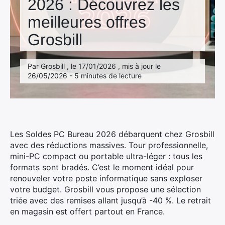
2026 : Découvrez les
Mac
meilleures offres
Grosbill
Par Grosbill , le 17/01/2026 , mis à jour le
26/05/2026 - 5 minutes de lecture
Les Soldes PC Bureau 2026 débarquent chez Grosbill
avec des réductions massives. Tour professionnelle,
mini-PC compact ou portable ultra-léger : tous les
formats sont bradés. C’est le moment idéal pour
renouveler votre poste informatique sans exploser
votre budget. Grosbill vous propose une sélection
triée avec des remises allant jusqu’à -40 %. Le retrait
en magasin est offert partout en France.