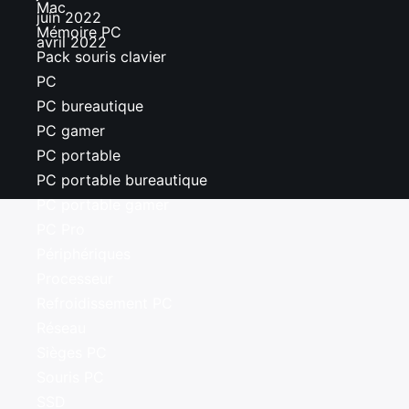
Mac
juin 2022
Mémoire PC
avril 2022
Pack souris clavier
PC
PC bureautique
PC gamer
PC portable
PC portable bureautique
PC portable gamer
PC Pro
Périphériques
Processeur
Refroidissement PC
Réseau
Sièges PC
Souris PC
SSD