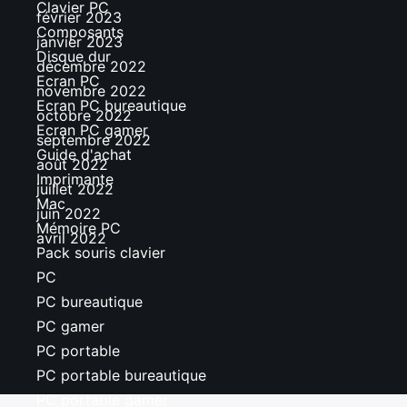
Clavier PC
février 2023
Composants
janvier 2023
Disque dur
décembre 2022
Ecran PC
novembre 2022
Ecran PC bureautique
octobre 2022
Ecran PC gamer
septembre 2022
Guide d'achat
août 2022
Imprimante
juillet 2022
Mac
juin 2022
Mémoire PC
avril 2022
Pack souris clavier
PC
PC bureautique
PC gamer
PC portable
PC portable bureautique
PC portable gamer