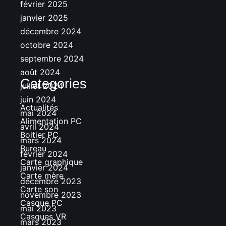
février 2025
janvier 2025
décembre 2024
octobre 2024
septembre 2024
août 2024
Categories
juillet 2024
juin 2024
Actualités
mai 2024
Alimentation PC
avril 2024
Boitier PC
mars 2024
Bureau
février 2024
Carte graphique
janvier 2024
Carte mère
décembre 2023
Carte son
novembre 2023
Casque PC
mai 2023
Casques VR
mars 2023