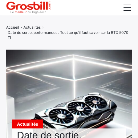
Carte graphique
Accueil
›
Actualités
›
Date de sortie, performances : Tout ce qu’il faut savoir sur la RTX 5070
Carte mère
Ti
Composants
Ecran PC
Imprimante
PC
Périphériques
Actualités
PC portable bureautique
Actualités
BOUTIQUE
SSD
PC portable gamer
Date de sortie,