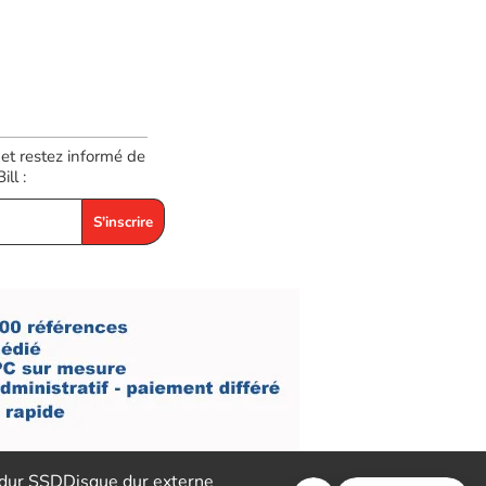
 et restez informé de
ll :
S'inscrire
 dur SSD
Disque dur externe