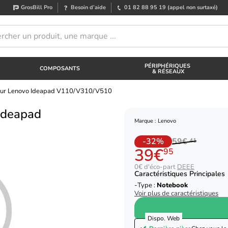
GrosBill Pro
Besoin d’aide
01 82 88 95 19
(appel non surtaxé)
PÉRIPHÉRIQUES
COMPOSANTS
& RÉSEAUX
ur Lenovo Ideapad V110/V310/V510
Ideapad
Marque : Lenovo
-32%
59€
41
39€
95
0€ d'éco-part
DEEE
Caractéristiques Principales
Type :
Notebook
Voir plus de caractéristiques
Dispo. Web