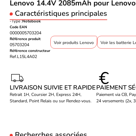
Lenovo 14.4V 2085mAh pour Lenovo
Caractéristiques principales
Type :
Notebook
Code EAN
0000005703204
Référence produit
Voir produits Lenovo
Voir les batterie 
05703204
Référence constructeur
Ref.L15L4A02
LIVRAISON SUIVIE ET RAPIDE
PAIEMENT S
Retrait 1H, Coursier 2H, Express 24H,
Paiement via CB, Pay
Standard, Point Relais ou sur Rendez-vous.
24 versements (2x, 3x
Recherches associées