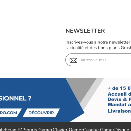
NEWSLETTER
Inscrivez-vous à notre newsletter
l’actualité et des bons plans GrosBi
ble
Ecran PC
Souris Gamer
Clavier Gamer
Casque Gamer
Disque