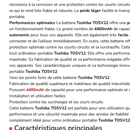
résistance à la corrosion et une protection contre les courts-circuits
ce qui le rend très fiable et robuste. Le
poids léger
facilite le tran
portable.
Performances optimales
La batterie
Toshiba TOSV12
offre une
p
un fonctionnement fiable. Le grand nombre de
4400mAh
de capaci
autonomie
pour tous vos appareils. Elle est également très
facile 
connecter et de l’utiliser immédiatement. En outre, cette batterie o
protection optimale contre les courts-circuits et la surchauffe. Cett
tout ordinateur portable
Toshiba TOSV12
. Elle offre une perform
maximale. Sa fabrication de qualité et sa performance inégalée offr
vos appareils. Ses caractéristiques uniques et sa technologie innova
portable
Toshiba TOSV12
.
Voici les points forts de cette batterie
Toshiba TOSV12
:
Fabrication de qualité supérieure et matériaux de qualité industriell
Puissant
4400mAh
de capacité pour une performance optimale et
Installation et utilisation faciles
Protection contre les surcharges et les court-circuits
Cette batterie
Toshiba TOSV12
est parfaite pour une utilisation qu
performance et une sécurité maximale pour des années de fiabilité et de 
complément idéal pour votre ordinateur portable
Toshiba TOSV12
Caractéristiques principales