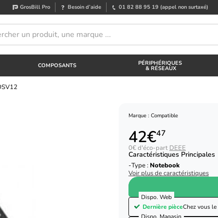
GrosBill Pro
Besoin d’aide
01 82 88 95 19
(appel non surtaxé)
PÉRIPHÉRIQUES
COMPOSANTS
& RÉSEAUX
TOSV12
Marque : Compatible
42€
47
0€ d'éco-part
DEEE
Caractéristiques Principales
Type :
Notebook
Voir plus de caractéristiques
Dispo. Web
Dernière pièce
Chez vous le
Dispo. Magasin