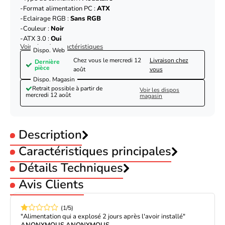
Format alimentation PC :
ATX
Eclairage RGB :
Sans RGB
Couleur :
Noir
ATX 3.0 :
Oui
Voir plus de caractéristiques
Dispo. Web
Chez vous le
mercredi 12
Livraison chez
Dernière
pièce
août
vous
Dispo. Magasin
Retrait possible à partir de
Voir les dispos
mercredi 12 août
magasin
Description
Caractéristiques principales
Puissance :
Détails Techniques
13xx Watts
Certification :
80 PLUS Titanium
be quiet! ATX 1300W - Dark Power PRO 13 80+
Avis Clients
Type de connexion :
Modulaire
be quiet! Dark Power Pro 13 1300W 80PLUS Titanium
TITANIUM - BN331
Format alimentation PC :
ATX
Eclairage RGB :
Be Quiet !
Sans RGB
(1/5)
Couleur :
Noir
"Alimentation qui a explosé 2 jours après l'avoir installé"
BN331
ATX 3.0 :
Oui