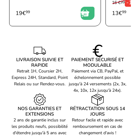
-1
16 €
99
2 X PCI Express 16 Broches (12VHPWR)
Le be quiet! Dark Power Pro 13 1300W 80PLUS Titanium est
19
€
99
13
€
99
équipé d'une connectique modulaire, vous permettant de
personnaliser votre configuration et de ne brancher que les
câbles nécessaires. Cela simplifie grandement l'installation et la
+12V P4
gestion des câbles, garantissant une circulation d'air optimale et
+12V P8
un agencement soigné de votre système. Profitez d'une
configuration propre et bien organisée pour une meilleure
+12V P8 et +12V P4
performance et un aspect esthétique soigné.
LIVRAISON SUIVIE ET
PAIEMENT SÉCURISÉ ET
+12V P8 et +12V P8
RAPIDE
MODULABLE
Retrait 1H, Coursier 2H,
Paiement via CB, PayPal, et
Express 24H, Standard, Point
échelonnement possible
Relais ou sur Rendez-vous.
jusqu'à 24 versements (2x, 3x,
135 mm
4x, 10x, 12x jusqu'à 24x).
Oui
Code EAN
Voir produits be quiet!
NOS GARANTIES ET
RÉTRACTATION SOUS 14
4260052189368
EXTENSIONS
JOURS
Référence produit
2 ans de garantie inclus sur
Retour facile et rapide avec
Voir les alimentation be quiet!
01200991
les produits neufs, possibilité
remboursement en cas de
Référence constructeur
d'étendre jusqu'à 5 ans avec
changement d'avis !
BN331