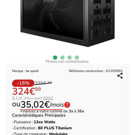
Photos non contractuelles.
Marque : be quiet!
Référence constructeur : 01200991
-18%
399€
99
324€
99
0,11€ d'éco-part
DEEE
35,02€
ou
/mois
?
Financez à votre rythme de
3x
à
36x
Caractéristiques Principales
Puissance :
13xx Watts
Certification :
80 PLUS Titanium
Type de connexion :
Modulaire