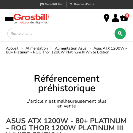
GrosBill Pro
Besoin d’aide
0
Accueil
>
Alimentation
>
Alimentation Asus
>
Asus ATX 1200W -
80+ Platinum - ROG Thor 1200W Platinum III White Edition
Référencement
préhistorique
L'article n'est malheureusement plus
en vente
ASUS ATX 1200W - 80+ PLATINUM
- ROG THOR 1200W PLATINUM III