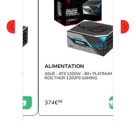
ALIMENTATION
+ PLATINUM -
ASUS - ATX 1200W - 80+ PLATINUM -
ING
ROG THOR 1200P3 GAMING
374
€
99