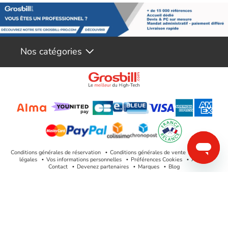
+3.3V / +5V / +12V / -12V /
Tensions de sortie DC :
+5Vsb
Courant maximal :
30A / 25A / 100A / 0.3A / 3A
Nos catégories
125W / 125W / 1200W / 3.6W /
Puissance combinée :
15W
Puissance totale :
1200W
Connecteurs :
Carte mère 24/20 broches x1
CPU 4+4 broches x2
PCI-E 16 broches x1
PCI-E 6+2 broches x4
Conditions générales de réservation
Conditions générales de vente
Mentions
légales
Vos informations personnelles
Préférences Cookies
Aide &
SATA x7
Contact
Devenez partenaires
Marques
Blog
Périphérique x6
Contenu :
Câble d’alimentation x1
Câble d’alimentation carte mère
x1 (610 mm)