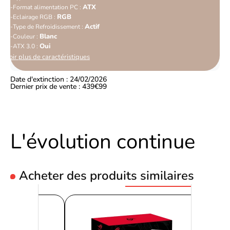
ATX
Format alimentation PC :
RGB
Eclairage RGB :
Actif
Type de Refroidissement :
Blanc
Couleur :
Oui
ATX 3.0 :
Voir plus de caractéristiques
Date d'extinction : 24/02/2026
Dernier prix de vente : 439€99
L'évolution continue
Acheter des produits similaires