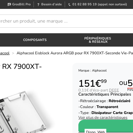
GrosBill Pro
Besoin d’aide
01 82 88 95 19
(appel non surtaxé)
PÉRIPHÉRIQUES
COMPOSANTS
& RÉSEAUX
hacool
>
Alphacool Eisblock Aurora ARGB pour RX 7900XT-Seconde Vie-Par
r RX 7900XT-
Marque : Alphacool
151€
5
ou
99
Fin
0,11€ d'éco-part
DEEE
Caractéristiques Principales
Rétroéclairage :
Rétroéclairé
Couleur :
Transparent
Type :
Dissipateur Carte Gra
Voir plus de caractéristiques
Dispo. Web