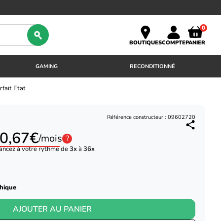
0
BOUTIQUES
COMPTE
PANIER
GAMING
RECONDITIONNÉ
fait Etat
Référence constructeur : 09602720
0,67€
/mois
?
ancez à votre rythme de
3x
à
36x
phique
AJOUTER AU PANIER