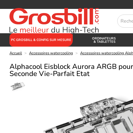
ORDINATEURS
PC GROSBILL & CONFIG SUR MESURE
& TABLETTES
Accueil
>
Accessoires watercooling
>
Accessoires watercooling Alp
Alphacool Eisblock Aurora ARGB pou
Seconde Vie-Parfait Etat