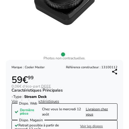
Photos non contractuelles.
Marque : Cooler Master
Référence constructeur : 13100112
59€
99
0,06€ d'éco-part
DEEE
Caractéristiques Principales
Type :
Stream Deck
Voir plus de caractéristiques
Dispo. Web
Chez vous le
mercredi 12
Livraison chez
Dernière
pièce
août
vous
Dispo. Magasin
Retrait possible à partir de
Voir les dispos