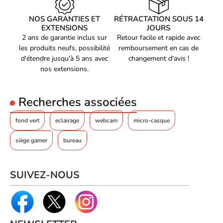
13100112
Référence constructeur
NOS GARANTIES ET
RÉTRACTATION SOUS 14
MHDD01AA22
EXTENSIONS
JOURS
2 ans de garantie inclus sur
Retour facile et rapide avec
Voir produits Cooler Master
les produits neufs, possibilité
remboursement en cas de
d'étendre jusqu'à 5 ans avec
changement d'avis !
Voir les accessoire streaming / vlogging Cooler Master
nos extensions.
Recherches associées
fond vert
eclairage
webcam
micro-casque
siège gamer
bureau
SUIVEZ-NOUS