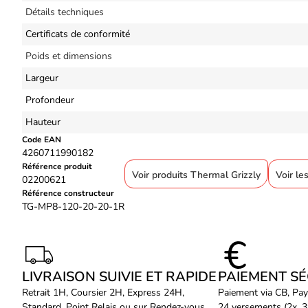
Détails techniques
Certificats de conformité
Poids et dimensions
Largeur
Profondeur
Hauteur
Code EAN
4260711990182
Référence produit
Voir produits Thermal Grizzly
Voir le
02200621
Référence constructeur
TG-MP8-120-20-20-1R
LIVRAISON SUIVIE ET RAPIDE
PAIEMENT S
Retrait 1H, Coursier 2H, Express 24H,
Paiement via CB, Pay
Standard, Point Relais ou sur Rendez-vous.
24 versements (2x, 3x