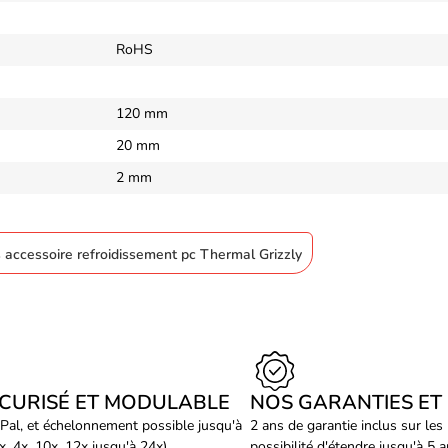
RoHS
120 mm
20 mm
2 mm
s accessoire refroidissement pc Thermal Grizzly
ÉCURISÉ ET MODULABLE
NOS GARANTIES ET
Pal, et échelonnement possible jusqu'à
2 ans de garantie inclus sur les
, 4x, 10x, 12x jusqu'à 24x).
possibilité d'étendre jusqu'à 5 