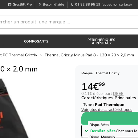
GrosBill Pro
Besoin d’aide
01 82 88 95 19
(appel non surtaxé)
PÉRIPHÉRIQUES
COMPOSANTS
& RÉSEAUX
nt PC Thermal Grizzly
>
Thermal Grizzly Minus Pad 8 - 120 × 20 × 2,0 mm
20 × 2,0 mm
Marque : Thermal Grizzly
14€
99
0,11€ d'éco-part
DEEE
Caractéristiques Principales
Type :
Pad Thermique
Voir plus de caractéristiques
Dispo. Web
Dernière pièce
Chez vous le
Dispo. Magasin