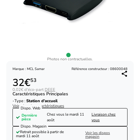
Photos non contractuelles.
Marque : MCL Samar
Référence constructeur : 08600048
32€
53
0,02€ d'éco-part
DEEE
Caractéristiques Principales
Type :
Station d'accueil
Voir plus de caractéristiques
Dispo. Web
Chez vous le
mardi 11
Livraison chez
Dernière
pièce
août
vous
Dispo. Magasin
Retrait possible à partir de
Voir les dispos
mardi 11 août
magasin