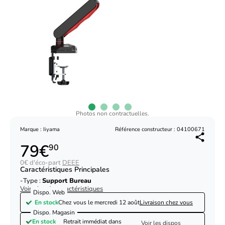
Photos non contractuelles.
Marque : Iiyama
Référence constructeur : 04100671
79€
90
0€ d'éco-part
DEEE
Caractéristiques Principales
Type :
Support Bureau
Voir plus de caractéristiques
Dispo. Web
En stock
Chez vous le
mercredi 12 août
Livraison chez vous
Dispo. Magasin
En stock
Retrait immédiat dans
Voir les dispos