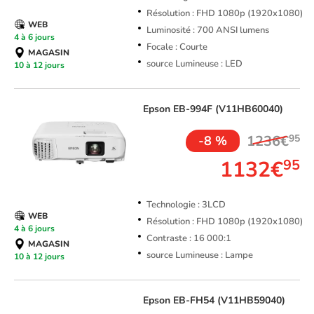
Résolution : FHD 1080p (1920x1080)
WEB
Luminosité : 700 ANSI lumens
4 à 6 jours
Focale : Courte
MAGASIN
source Lumineuse : LED
10 à 12 jours
Epson
EB-994F (V11HB60040)
1236€
95
-8 %
1132€
95
Technologie : 3LCD
WEB
Résolution : FHD 1080p (1920x1080)
4 à 6 jours
Contraste : 16 000:1
MAGASIN
source Lumineuse : Lampe
10 à 12 jours
Epson
EB-FH54 (V11HB59040)