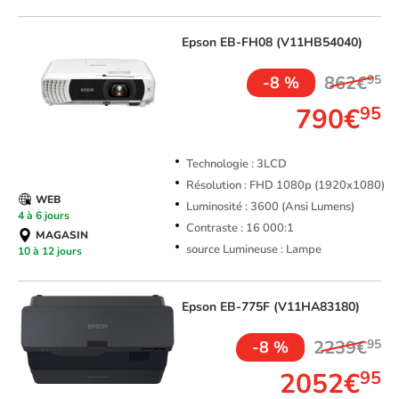
Epson
EB-FH08 (V11HB54040)
862€
95
-8 %
790€
95
Technologie : 3LCD
Résolution : FHD 1080p (1920x1080)
WEB
Luminosité : 3600 (Ansi Lumens)
4 à 6 jours
Contraste : 16 000:1
MAGASIN
source Lumineuse : Lampe
10 à 12 jours
Epson
EB-775F (V11HA83180)
2239€
95
-8 %
2052€
95