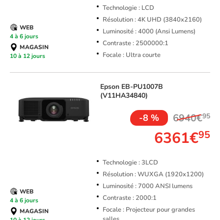
Technologie : LCD
Résolution : 4K UHD (3840x2160)
WEB
Luminosité : 4000 (Ansi Lumens)
4 à 6 jours
Contraste : 2500000:1
MAGASIN
Focale : Ultra courte
10 à 12 jours
Epson
EB-PU1007B
(V11HA34840)
6940€
95
-8 %
6361€
95
Technologie : 3LCD
Résolution : WUXGA (1920x1200)
Luminosité : 7000 ANSI lumens
WEB
Contraste : 2000:1
4 à 6 jours
Focale : Projecteur pour grandes
MAGASIN
salles