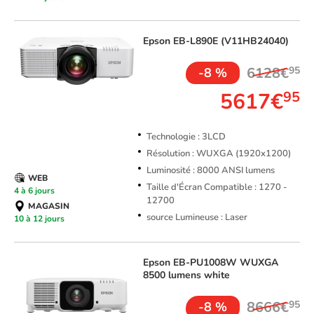
Epson
EB-L890E (V11HB24040)
6128€
95
-8 %
5617€
95
Technologie : 3LCD
Résolution : WUXGA (1920x1200)
Luminosité : 8000 ANSI lumens
WEB
Taille d'Écran Compatible : 1270 -
4 à 6 jours
12700
MAGASIN
source Lumineuse : Laser
10 à 12 jours
Epson
EB-PU1008W WUXGA
8500 lumens white
8666€
95
-8 %