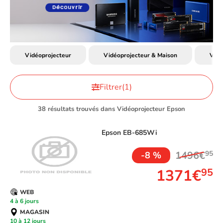
Vidéoprojecteur
Vidéoprojecteur & Maison
Vidé
Filtrer
(1)
38 résultats trouvés dans Vidéoprojecteur Epson
Epson
EB-685Wi
1496€
95
-8 %
1371€
95
WEB
4 à 6 jours
MAGASIN
10 à 12 jours