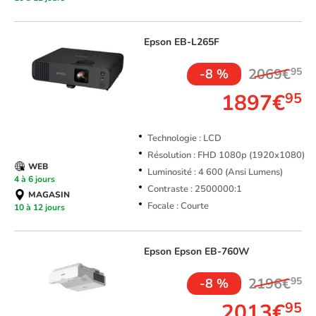
Epson
EB-L265F
2069€
95
-8 %
1897€
95
Technologie : LCD
Résolution : FHD 1080p (1920x1080)
WEB
Luminosité : 4 600 (Ansi Lumens)
4 à 6 jours
Contraste : 2500000:1
MAGASIN
Focale : Courte
10 à 12 jours
Epson
Epson EB-760W
2196€
95
-8 %
2013€
95