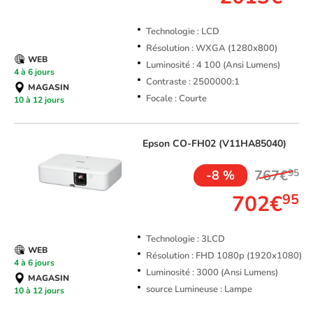
Technologie : LCD
Résolution : WXGA (1280x800)
WEB
Luminosité : 4 100 (Ansi Lumens)
4 à 6 jours
Contraste : 2500000:1
MAGASIN
Focale : Courte
10 à 12 jours
Epson
CO-FH02 (V11HA85040)
767€
95
-8 %
702€
95
Technologie : 3LCD
WEB
Résolution : FHD 1080p (1920x1080)
4 à 6 jours
Luminosité : 3000 (Ansi Lumens)
MAGASIN
source Lumineuse : Lampe
10 à 12 jours