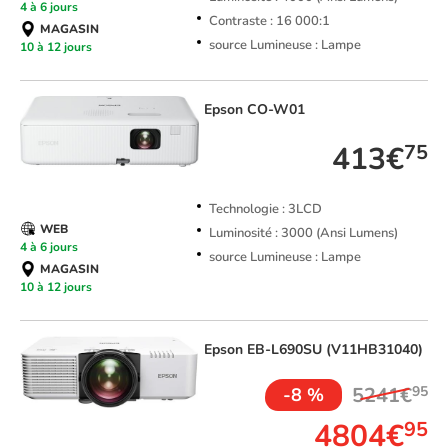
4 à 6 jours
Contraste : 16 000:1
MAGASIN
source Lumineuse : Lampe
10 à 12 jours
Epson
CO-W01
413€
75
Technologie : 3LCD
WEB
Luminosité : 3000 (Ansi Lumens)
4 à 6 jours
source Lumineuse : Lampe
MAGASIN
10 à 12 jours
Epson
EB-L690SU (V11HB31040)
5241€
95
-8 %
4804€
95