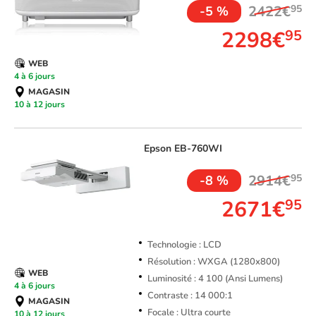
2422€
95
-5 %
2298€
95
WEB
4 à 6 jours
MAGASIN
10 à 12 jours
Epson
EB-760WI
2914€
95
-8 %
2671€
95
Technologie : LCD
Résolution : WXGA (1280x800)
WEB
Luminosité : 4 100 (Ansi Lumens)
4 à 6 jours
Contraste : 14 000:1
MAGASIN
Focale : Ultra courte
10 à 12 jours