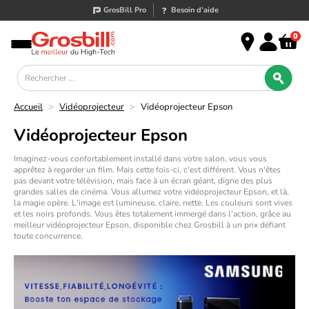
GrosBill Pro
Besoin d’aide
0
Accueil
>
Vidéoprojecteur
>
Vidéoprojecteur Epson
Vidéoprojecteur Epson
Imaginez-vous confortablement installé dans votre salon, vous vous
apprêtez à regarder un film. Mais cette fois-ci, c'est différent. Vous n'êtes
pas devant votre télévision, mais face à un écran géant, digne des plus
grandes salles de cinéma. Vous allumez votre
vidéoprojecteur Epson
, et là,
la magie opère. L'image est lumineuse, claire, nette. Les couleurs sont vives
et les noirs profonds. Vous êtes totalement immergé dans l'action, grâce au
meilleur vidéoprojecteur
Epson
, disponible chez Grosbill à un prix défiant
toute concurrence.