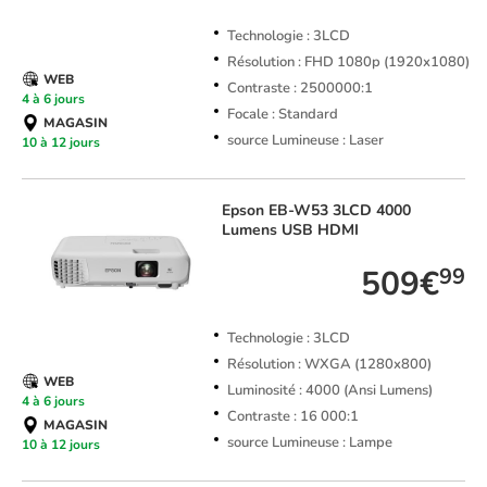
Technologie : 3LCD
Résolution : FHD 1080p (1920x1080)
WEB
Contraste : 2500000:1
4 à 6 jours
Focale : Standard
MAGASIN
source Lumineuse : Laser
10 à 12 jours
Epson
EB-W53 3LCD 4000
Lumens USB HDMI
509€
99
Technologie : 3LCD
Résolution : WXGA (1280x800)
WEB
Luminosité : 4000 (Ansi Lumens)
4 à 6 jours
Contraste : 16 000:1
MAGASIN
source Lumineuse : Lampe
10 à 12 jours