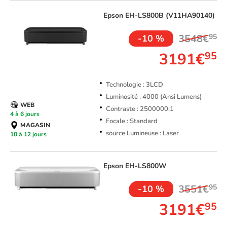
Epson
EH-LS800B (V11HA90140)
3548€
95
-10 %
3191€
95
Technologie : 3LCD
Luminosité : 4000 (Ansi Lumens)
WEB
Contraste : 2500000:1
4 à 6 jours
Focale : Standard
MAGASIN
source Lumineuse : Laser
10 à 12 jours
Epson
EH-LS800W
3551€
95
-10 %
3191€
95