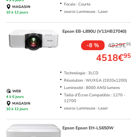
Focale : Courte
MAGASIN
source Lumineuse : Laser
10 à 12 jours
Epson
EB-L890U (V11HB27040)
4929€
95
-8 %
4518€
95
Technologie : 3LCD
Résolution : WUXGA (1920x1200)
Luminosité : 8000 ANSI lumens
WEB
Taille d'Écran Compatible : 1270 -
4 à 6 jours
12700
MAGASIN
source Lumineuse : Laser
10 à 12 jours
Epson
Epson EH-LS650W