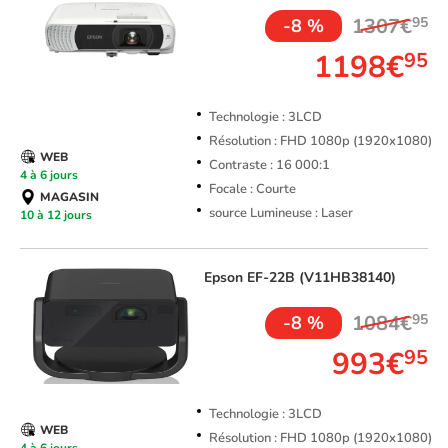
1307€
95
-8 %
1198€
95
Technologie : 3LCD
Résolution : FHD 1080p (1920x1080)
WEB
Contraste : 16 000:1
4 à 6 jours
Focale : Courte
MAGASIN
source Lumineuse : Laser
10 à 12 jours
Epson
EF-22B (V11HB38140)
1084€
95
-8 %
993€
95
Technologie : 3LCD
WEB
Résolution : FHD 1080p (1920x1080)
4 à 6 jours