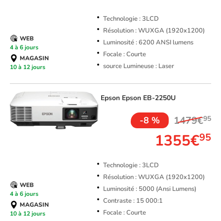
Technologie : 3LCD
Résolution : WUXGA (1920x1200)
WEB
Luminosité : 6200 ANSI lumens
4 à 6 jours
Focale : Courte
MAGASIN
source Lumineuse : Laser
10 à 12 jours
Epson
Epson EB-2250U
1479€
95
-8 %
1355€
95
Technologie : 3LCD
Résolution : WUXGA (1920x1200)
WEB
Luminosité : 5000 (Ansi Lumens)
4 à 6 jours
Contraste : 15 000:1
MAGASIN
Focale : Courte
10 à 12 jours