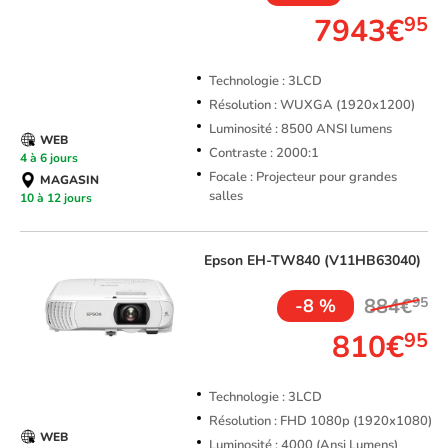
7943€
95
Technologie : 3LCD
Résolution : WUXGA (1920x1200)
Luminosité : 8500 ANSI lumens
WEB
Contraste : 2000:1
4 à 6 jours
Focale : Projecteur pour grandes
MAGASIN
salles
10 à 12 jours
Epson
EH-TW840 (V11HB63040)
884€
95
-8 %
810€
95
Technologie : 3LCD
Résolution : FHD 1080p (1920x1080)
WEB
Luminosité : 4000 (Ansi Lumens)