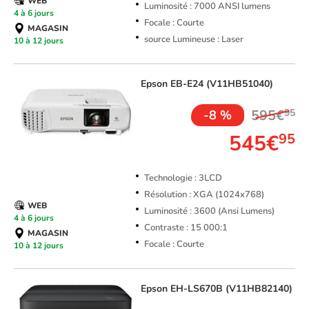
WEB
Luminosité : 7000 ANSI lumens
4 à 6 jours
Focale : Courte
MAGASIN
source Lumineuse : Laser
10 à 12 jours
Epson
EB-E24 (V11HB51040)
595€
95
-8 %
545€
95
Technologie : 3LCD
Résolution : XGA (1024x768)
WEB
Luminosité : 3600 (Ansi Lumens)
4 à 6 jours
Contraste : 15 000:1
MAGASIN
Focale : Courte
10 à 12 jours
Epson
EH-LS670B (V11HB82140)