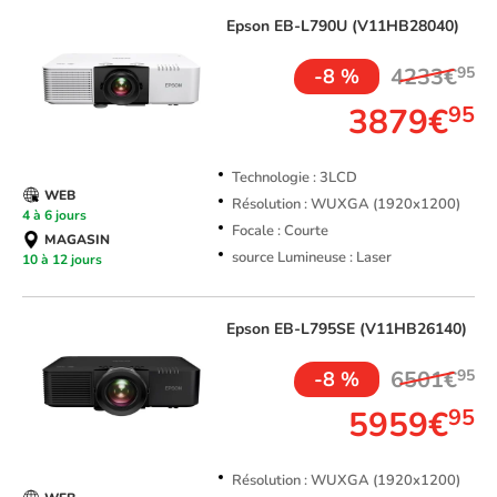
Epson
EB-L790U (V11HB28040)
4233€
95
-8 %
3879€
95
Technologie : 3LCD
WEB
Résolution : WUXGA (1920x1200)
4 à 6 jours
Focale : Courte
MAGASIN
source Lumineuse : Laser
10 à 12 jours
Epson
EB-L795SE (V11HB26140)
6501€
95
-8 %
5959€
95
Résolution : WUXGA (1920x1200)