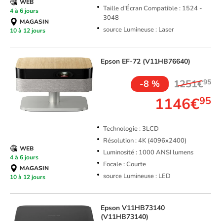
WEB
Taille d'Écran Compatible : 1524 -
4 à 6 jours
3048
MAGASIN
source Lumineuse : Laser
10 à 12 jours
Epson
EF-72 (V11HB76640)
1251€
95
-8 %
1146€
95
Technologie : 3LCD
Résolution : 4K (4096x2400)
WEB
Luminosité : 1000 ANSI lumens
4 à 6 jours
Focale : Courte
MAGASIN
source Lumineuse : LED
10 à 12 jours
Epson
V11HB73140
(V11HB73140)