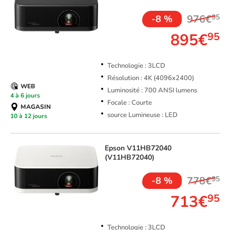
976€
95
-8 %
895€
95
Technologie : 3LCD
Résolution : 4K (4096x2400)
WEB
Luminosité : 700 ANSI lumens
4 à 6 jours
Focale : Courte
MAGASIN
source Lumineuse : LED
10 à 12 jours
Epson
V11HB72040
(V11HB72040)
778€
95
-8 %
713€
95
Technologie : 3LCD