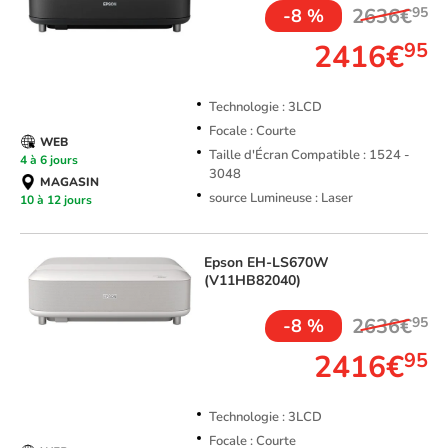
2636€
95
-8 %
2416€
95
Technologie : 3LCD
Focale : Courte
WEB
Taille d'Écran Compatible : 1524 -
4 à 6 jours
3048
MAGASIN
source Lumineuse : Laser
10 à 12 jours
Epson
EH-LS670W
(V11HB82040)
2636€
95
-8 %
2416€
95
Technologie : 3LCD
Focale : Courte