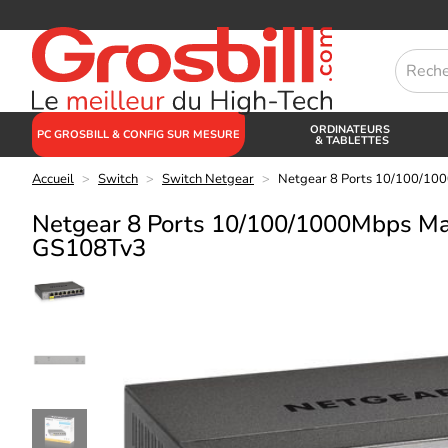
ORDINATEURS
PC GROSBILL & CONFIG SUR MESURE
& TABLETTES
Accueil
>
Switch
>
Switch Netgear
>
Netgear 8 Ports 10/100/1
Netgear 8 Ports 10/100/1000Mbps M
GS108Tv3