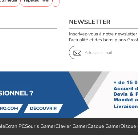
ultimédia
répéteur wifi
NEWSLETTER
Inscrivez-vous à notre newsletter
l’actualité et des bons plans GrosBi
ble
Ecran PC
Souris Gamer
Clavier Gamer
Casque Gamer
Disque