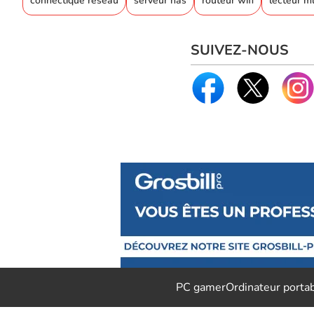
connectique réseau
serveur nas
routeur wifi
lecteur m
SUIVEZ-NOUS
PC gamer
Ordinateur porta