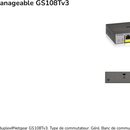
Manageable GS108Tv3
l duplex#Netgear GS108Tv3. Type de commutateur: Géré, Banc de commut