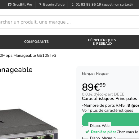
GrosBill Pro
Besoin d’aide
01 82 88 95 19
(appel non surtaxé)
PÉRIPHÉRIQUES
COMPOSANTS
& RÉSEAUX
000Mbps Manageable GS108Tv3
anageable
Marque : Netgear
89€
99
0,03€ d'éco-part
DEEE
Caractéristiques Principales
Nombre de ports RJ45 :
8 (por
Voir plus de caractéristiques
Dispo. Web
Dernière pièce
Chez vous le
Dispo. Magasin