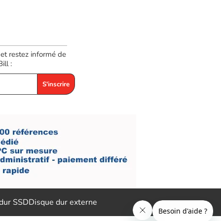
 et restez informé de
ll :
S'inscrire
 dur SSD
Disque dur externe