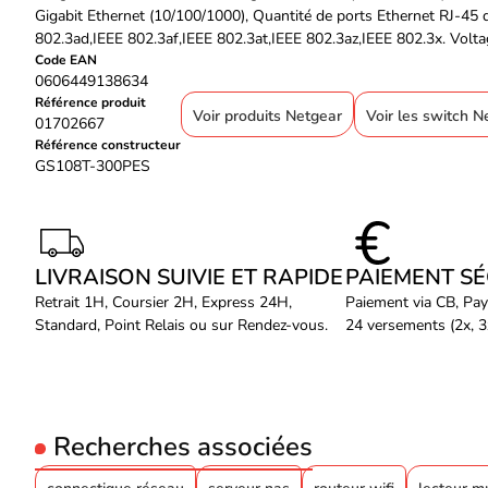
Gigabit Ethernet (10/100/1000), Quantité de ports Ethernet RJ-45 
802.3ad,IEEE 802.3af,IEEE 802.3at,IEEE 802.3az,IEEE 802.3x. Voltag
Code EAN
0606449138634
Référence produit
Voir produits Netgear
Voir les switch N
01702667
Référence constructeur
GS108T-300PES
LIVRAISON SUIVIE ET RAPIDE
PAIEMENT S
Retrait 1H, Coursier 2H, Express 24H,
Paiement via CB, Pay
Standard, Point Relais ou sur Rendez-vous.
24 versements (2x, 3x
Recherches associées